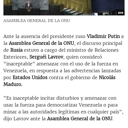
RADIO MARTÍ
ESPECIALES
ASAMBLEA GENERAL DE LA ONU
MULTIMEDIA
ESPECIALES
EDITORIALES
Ante la ausencia del presidente ruso
Vladimir Putin
a
LA REALIDAD DE LA VIVIENDA EN CUBA
la
Asamblea General de la ONU
, el discurso principal
SER VIEJO EN CUBA
de
Rusia
estuvo a cargo del ministro de Relaciones
SÍGUENOS
Exteriores,
Serguéi Lavrov
, quien consideró
KENTU-CUBANO
"inaceptable" amenazar con el uso de la fuerza en
LOS SANTOS DE HIALEAH
Venezuela, en respuesta a las advertencias lanzadas
por
Estados Unidos
contra el gobierno de
Nicolás
DESINFORMACIÓN RUSA EN AMÉRICA LATINA
Maduro.
LA INVASIÓN DE RUSIA A UCRANIA
"Es inaceptable incitar disturbios y amenazar con
usar la fuerza para democratizar Venezuela o para
minar a las autoridades legítimas en cualquier país",
dijo Lavrov ante la
Asamblea General de la ONU
.