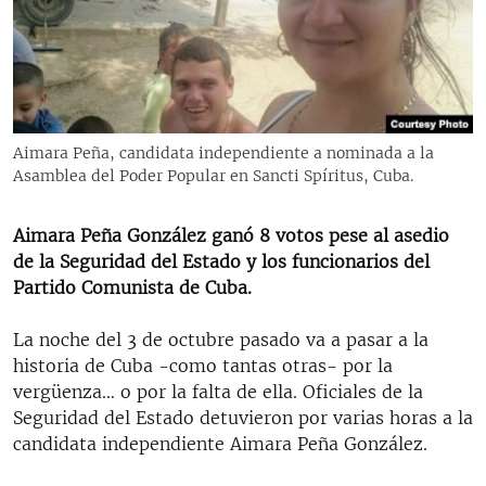
RADIO MARTÍ
ESPECIALES
MULTIMEDIA
ESPECIALES
EDITORIALES
LA REALIDAD DE LA VIVIENDA EN CUBA
Aimara Peña, candidata independiente a nominada a la
Asamblea del Poder Popular en Sancti Spíritus, Cuba.
SER VIEJO EN CUBA
SÍGUENOS
KENTU-CUBANO
Aimara Peña González ganó 8 votos pese al asedio
LOS SANTOS DE HIALEAH
de la Seguridad del Estado y los funcionarios del
Partido Comunista de Cuba.
DESINFORMACIÓN RUSA EN AMÉRICA LATINA
LA INVASIÓN DE RUSIA A UCRANIA
La noche del 3 de octubre pasado va a pasar a la
historia de Cuba -como tantas otras- por la
vergüenza… o por la falta de ella. Oficiales de la
Seguridad del Estado detuvieron por varias horas a la
candidata independiente Aimara Peña González.