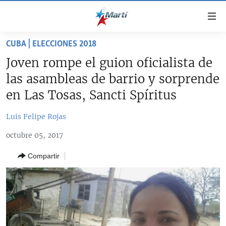
Enlaces
de
accesibilidad
CUBA | ELECCIONES 2018
TITULARES
Ir
Joven rompe el guion oficialista de
al
CUBA
las asambleas de barrio y sorprende
contenido
ESTADOS UNIDOS
principal
CUBA
en Las Tosas, Sancti Spíritus
Ir
AMÉRICA LATINA
DERECHOS HUMANOS
ESTADOS UNIDOS
a
Luis Felipe Rojas
INMIGRACIÓN
la
#11JCUBA, 5 AÑOS DESPUÉS
AMÉRICA 250
octubre 05, 2017
navegación
MUNDO
INFORME DEL DEPARTAMENTO DE ESTADO DE EEUU
principal
SOBRE CUBA
Compartir
DEPORTES
Ir
a
ARTE Y ENTRETENIMIENTO
la
OPINIÓN GRÁFICA
búsqueda
AUDIOVISUALES MARTÍ