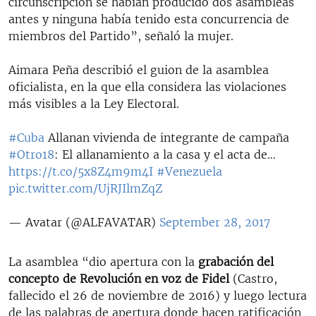
circunscripción se habían producido dos asambleas
antes y ninguna había tenido esta concurrencia de
miembros del Partido”, señaló la mujer.
Aimara Peña describió el guion de la asamblea
oficialista, en la que ella considera las violaciones
más visibles a la Ley Electoral.
#Cuba
Allanan vivienda de integrante de campaña
#Otro18
: El allanamiento a la casa y el acta de…
https://t.co/5x8Z4m9m4I
#Venezuela
pic.twitter.com/UjRJIlmZqZ
— Avatar (@ALFAVATAR)
September 28, 2017
La asamblea “dio apertura con la
grabación del
concepto de Revolución en voz de Fidel
(Castro,
fallecido el 26 de noviembre de 2016) y luego lectura
de las palabras de apertura donde hacen ratificación