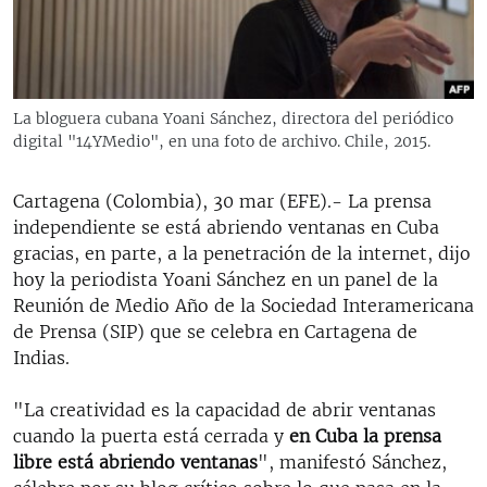
RADIO MARTÍ
ESPECIALES
MULTIMEDIA
ESPECIALES
La bloguera cubana Yoani Sánchez, directora del periódico
EDITORIALES
LA REALIDAD DE LA VIVIENDA EN CUBA
digital "14YMedio", en una foto de archivo. Chile, 2015.
SER VIEJO EN CUBA
SÍGUENOS
Cartagena (Colombia), 30 mar (EFE).- La prensa
KENTU-CUBANO
independiente se está abriendo ventanas en Cuba
gracias, en parte, a la penetración de la internet, dijo
LOS SANTOS DE HIALEAH
hoy la periodista Yoani Sánchez en un panel de la
DESINFORMACIÓN RUSA EN AMÉRICA LATINA
Reunión de Medio Año de la Sociedad Interamericana
de Prensa (SIP) que se celebra en Cartagena de
LA INVASIÓN DE RUSIA A UCRANIA
Indias.
"La creatividad es la capacidad de abrir ventanas
cuando la puerta está cerrada y
en Cuba la prensa
libre está abriendo ventanas
", manifestó Sánchez,