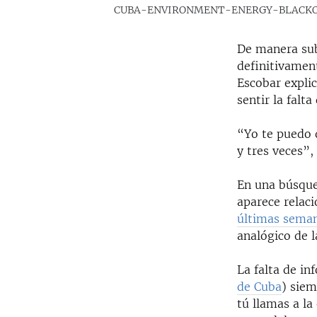
CUBA-ENVIRONMENT-ENERGY-BLACK
De manera sub
definitivamen
Escobar expli
sentir la falta
“Yo te puedo 
y tres veces”,
En una búsqued
aparece relaci
últimas sema
analógico de l
La falta de in
de Cuba
) siem
tú llamas a la