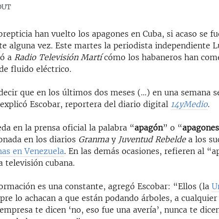
OUT
repticia han vuelto los apagones en Cuba, si acaso se f
te alguna vez. Este martes la periodista independiente 
có a
Radio Televisión Martí
cómo los habaneros han com
 de fluido eléctrico.
decir que en los últimos dos meses (…) en una semana se
 explicó Escobar, reportera del diario digital
14yMedio
.
a en la prensa oficial la palabra “
apagón
” o “
apagone
onada en los diarios
Granma
y
Juventud Rebelde
a los su
nas en Venezuela
. En las demás ocasiones, refieren al “
a televisión cubana.
formación es una constante, agregó Escobar: “Ellos (la
U
pre lo achacan a que están podando árboles, a cualquie
 empresa te dicen ‘no, eso fue una avería’, nunca te dic