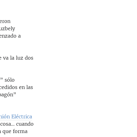
ueron
Luzbely
enzado a
 va la luz dos
s
” sólo
cedidos en las
apagón”
nión Eléctrica
r cosa… cuando
en que forma