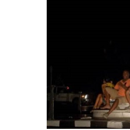
RADIO MARTÍ
ESPECIALES
MULTIMEDIA
ESPECIALES
EDITORIALES
LA REALIDAD DE LA VIVIENDA EN
CUBA
SER VIEJO EN CUBA
KENTU-CUBANO
LOS SANTOS DE HIALEAH
DESINFORMACIÓN RUSA EN
AMÉRICA LATINA
LA INVASIÓN DE RUSIA A UCRANIA