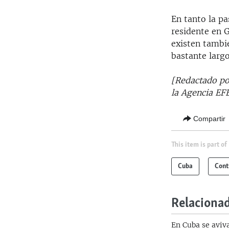
En tanto la p
residente en 
existen tambi
bastante largo
[Redactado por
la Agencia EFE
Compartir
This item is part of
Cuba
Cont
Relaciona
En Cuba se aviv