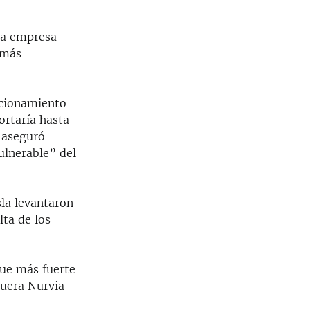
la empresa
 más
ncionamiento
ortaría hasta
 aseguró
ulnerable” del
sla levantaron
lta de los
que más fuerte
guera Nurvia