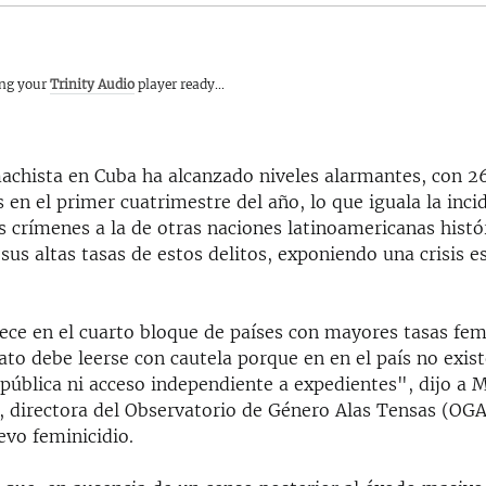
ing your
Trinity Audio
player ready...
machista en Cuba ha alcanzado niveles alarmantes, con 2
n el primer cuatrimestre del año, lo que iguala la inci
os crímenes a la de otras naciones latinoamericanas hist
sus altas tasas de estos delitos, exponiendo una crisis e
ece en el cuarto bloque de países con mayores tasas femi
ato debe leerse con cautela porque en en el país no exis
pública ni acceso independiente a expedientes", dijo a M
z, directora del Observatorio de Género Alas Tensas (OG
evo feminicidio.