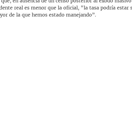
 que, en ausencia de un censo posterior al éxodo masivo r
dente real es menor que la oficial, "la tasa podría estar
yor de la que hemos estado manejando”.