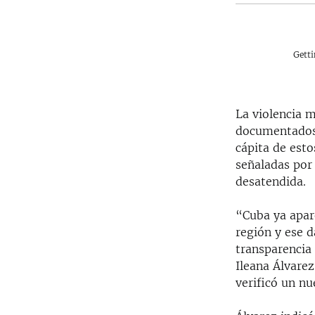
Gett
La violencia 
documentados e
cápita de est
señaladas por 
desatendida.
“Cuba ya apar
región y ese d
transparencia 
Ileana Álvare
verificó un nu