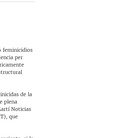
6 feminicidios
dencia per
óricamente
structural
nicidas de la
te plena
artí Noticias
AT), que