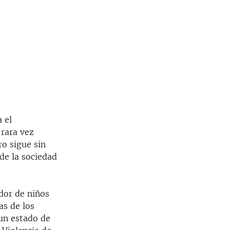
 el
 rara vez
ro sigue sin
 de la sociedad
ador de niños
as de los
un estado de