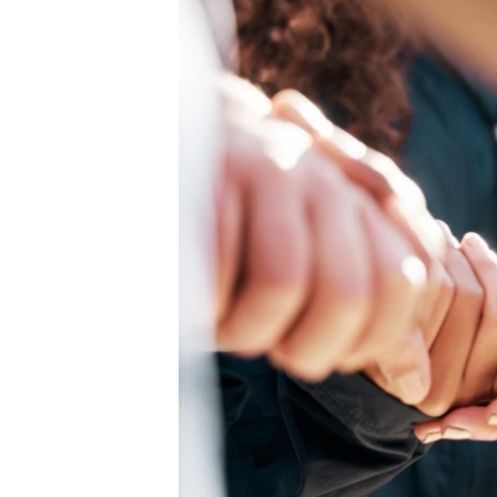
RADIO MARTÍ
ESPECIALES
MULTIMEDIA
ESPECIALES
EDITORIALES
LA REALIDAD DE LA VIVIENDA EN
CUBA
SER VIEJO EN CUBA
KENTU-CUBANO
LOS SANTOS DE HIALEAH
DESINFORMACIÓN RUSA EN
AMÉRICA LATINA
LA INVASIÓN DE RUSIA A UCRANIA