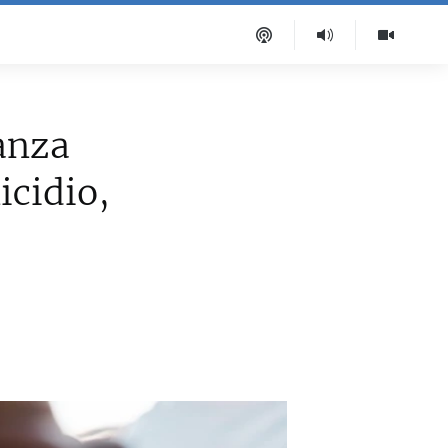
anza
icidio,