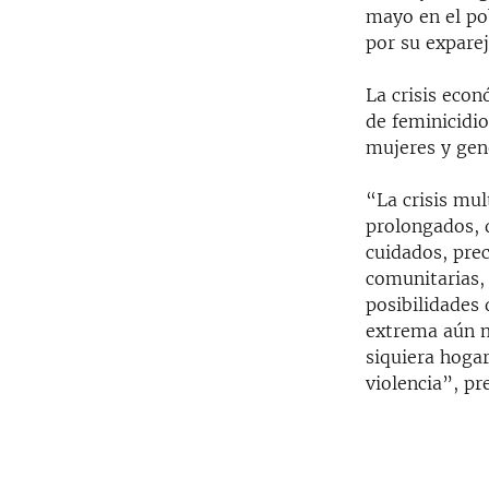
mayo en el po
por su exparej
La crisis eco
de feminicidio
mujeres y gene
“La crisis mu
prolongados, d
cuidados, pre
comunitarias, 
posibilidades 
extrema aún má
siquiera hoga
violencia”, pr