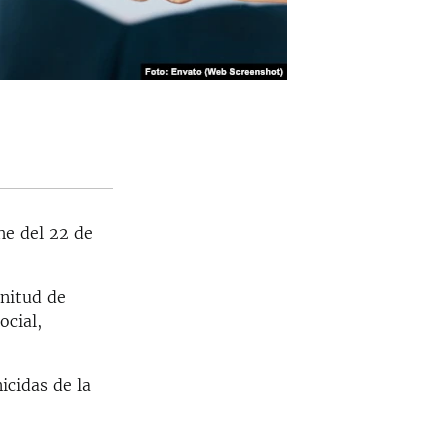
he del 22 de
gnitud de
ocial,
icidas de la