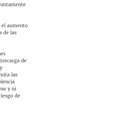
esuntamente
n el aumento
a de las
nes
obrecarga de
y
mita las
olencia
as y ni
riesgo de