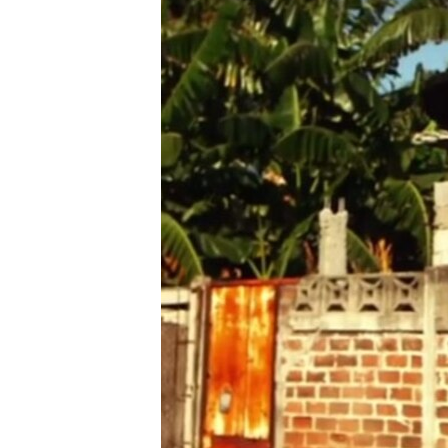
RADIO MARTÍ
ESPECIALES
MULTIMEDIA
ESPECIALES
EDITORIALES
LA REALIDAD DE LA VIVIENDA EN
CUBA
SER VIEJO EN CUBA
KENTU-CUBANO
LOS SANTOS DE HIALEAH
DESINFORMACIÓN RUSA EN
AMÉRICA LATINA
LA INVASIÓN DE RUSIA A UCRANIA