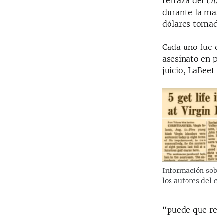
terraza del
cl
durante la mas
dólares tomado
Cada uno fue 
asesinato en 
juicio, LaBee
Información sob
los autores del 
“puede que re