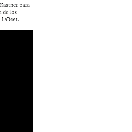
 Kastner para
n de los
o LaBeet.