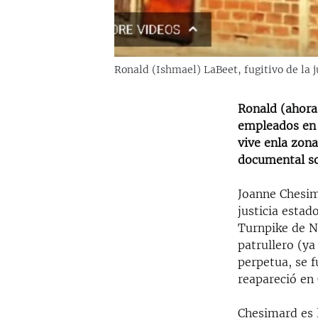
Ronald (Ishmael) LaBeet, fugitivo de la j
Ronald (ahora 
empleados en S
vive enla zon
documental so
Joanne Chesim
justicia estad
Turnpike de N
patrullero (y
perpetua, se 
reapareció en
Chesimard es l