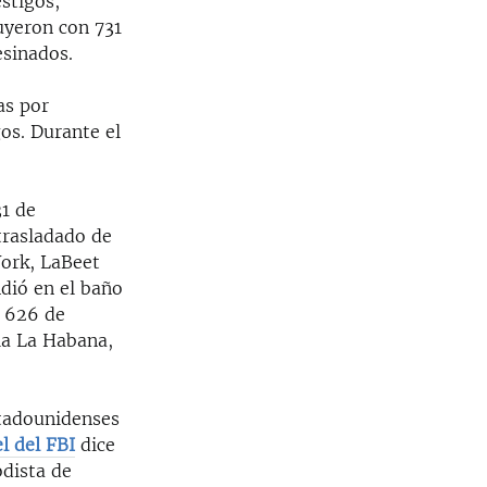
stigos,
huyeron con 731
esinados.
as por
os. Durante el
31 de
trasladado de
York, LaBeet
dió en el baño
o 626 de
ia La Habana,
stadounidenses
el del FBI
dice
odista de