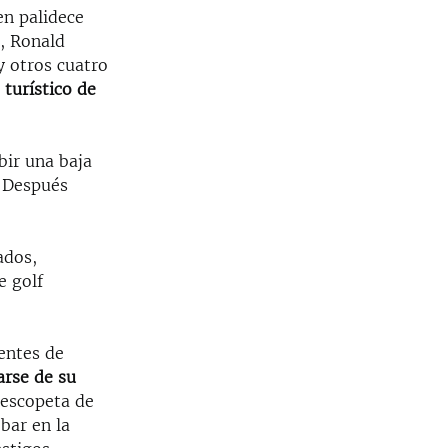
en palidece
s
, Ronald
y otros cuatro
turístico de
bir una baja
. Después
ados,
e golf
entes de
arse de su
 escopeta de
bar en la