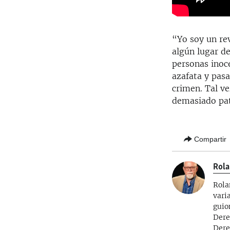
“Yo soy un rev
algún lugar de
personas inoce
azafata y pasa
crimen. Tal ve
demasiado pat
Compartir
Rola
Rola
vari
guio
Dere
Dere