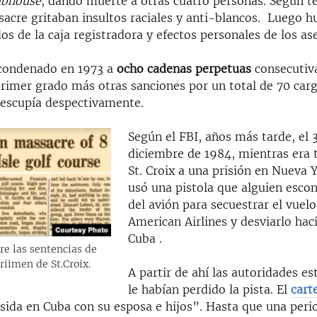
ubhouse
, dando muerte a otras cuatro personas. Según te
acre gritaban insultos raciales y anti-blancos. ​ Luego 
s de la caja registradora y efectos personales de los as
condenado en 1973 a
ocho cadenas perpetuas
consecutiv
primer grado más otras sanciones por un total de 70 carg
t escupía despectivamente.
Según el FBI, años más tarde, el 
diciembre de 1984, mientras era 
St. Croix a una prisión en Nueva 
usó una pistola que alguien escon
del avión para secuestrar el vuel
American Airlines y desviarlo hac
Cuba .
re las sentencias de
criimen de St.Croix.
A partir de ahí las autoridades e
le habían perdido la pista. El
cart
sida en Cuba con su esposa e hijos”. Hasta que una peri