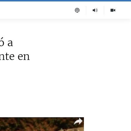
ó a
nte en