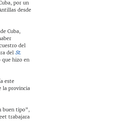
 Cuba, por un
ntillas desde
 de Cuba,
haber
ecuestro del
ora del
St.
o que hizo en
a este
 la provincia
un buen tipo”,
eet trabajara