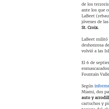
de los terrori
ante los que 
LaBeet (rebau
jóvenes de la
St. Croix.
LaBeet militó 
deshonrosa de
volvió a las I
El 6 de septi
enmascarados 
Fountain Valle
Según
informe
Miami, dos par
auto y arrodi
cartuchos y pi