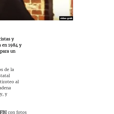
istas y
a en 1984 y
 para un
s de la
tatal
tiroteo al
cadena
y, y
FBI
con fotos