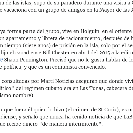
a de las islas, supo de su paradero durante una visita a
e vacaciona con un grupo de amigos en la Mayor de las A
ya forma parte del grupo, vive en Holguín, en el oriente
on apartamento y libreta de racionamiento, después de 
 tiempo (siete años) de prisión en la isla, solo por el s
 dijo el canadiense Bill Chester en abril del 2015 a la edit
ce
Shaun Pennington. Precisó que no le gusta hablar de l
e política, y que es un comunista convencido.
s consultadas por Martí Noticias aseguran que donde viví
lítico" del regimen cubano era en Las Tunas, cabecera de
mismo nombre)
eer que fuera él quien lo hizo (el crimen de St Croix), es 
diense, y señaló que nunca ha tenido noticia de que LaB
ue recibe dinero "de manera intermitente".