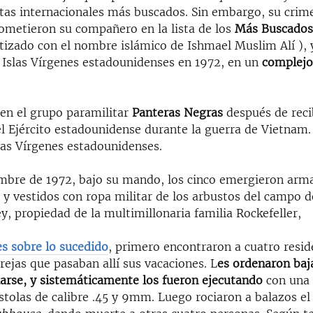
stas internacionales más buscados. Sin embargo, su crim
cometieron su compañero en la lista de los
Más Buscado
tizado con el nombre islámico de Ishmael Muslim Alí ), 
s Islas Vírgenes estadounidenses en 1972, en un
complejo 
en el grupo paramilitar
Panteras Negras
después de reci
l Ejército estadounidense durante la guerra de Vietnam
slas Vírgenes estadounidenses.
embre de 1972, bajo su mando, los cinco emergieron arm
y vestidos con ropa militar de los arbustos del campo d
y, propiedad de la multimillonaria familia Rockefeller,
s sobre lo sucedido
, primero encontraron a cuatro resid
ejas que pasaban allí sus vacaciones. L
es ordenaron baj
llarse, y sistemáticamente los fueron ejecutando
con una
stolas de calibre .45 y 9mm. Luego rociaron a balazos el 