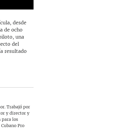
ícula, desde
ía de ocho
piloto, una
ecto del
ía resultado
or. Trabajó por
or y director y
 para los
é Cubano Pro