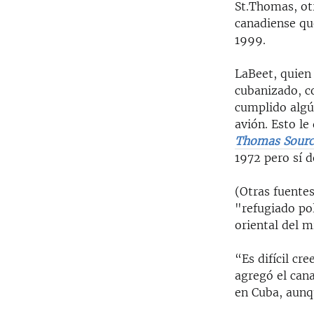
St.Thomas, otr
canadiense qu
1999.
LaBeet, quien 
cubanizado, c
cumplido algún
avión. Esto le
Thomas Sour
1972 pero sí d
(Otras fuente
"refugiado po
oriental del 
“Es difícil cr
agregó el cana
en Cuba, aunq