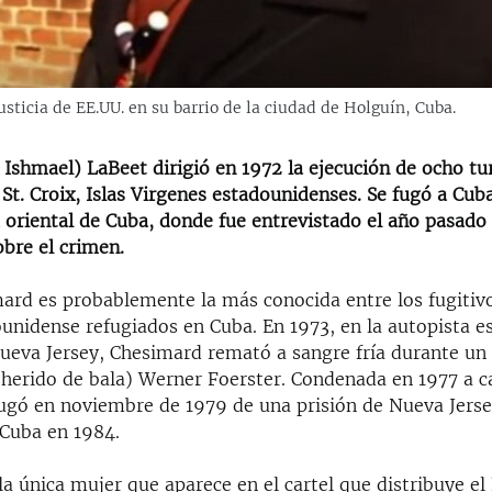
usticia de EE.UU. en su barrio de la ciudad de Holguín, Cuba.
Ishmael) LaBeet dirigió en 1972 la ejecución de ocho tur
t. Croix, Islas Virgenes estadounidenses. Se fugó a Cub
a oriental de Cuba, donde fue entrevistado el año pasado
bre el crimen.
ard es probablemente la más conocida entre los fugitivo
ounidense refugiados en Cuba. En 1973, en la autopista es
ueva Jersey, Chesimard remató a sangre fría durante un 
a herido de bala) Werner Foerster. Condenada en 1977 a 
fugó en noviembre de 1979 de una prisión de Nueva Jerse
 Cuba en 1984.
a única mujer que aparece en el cartel que distribuye el