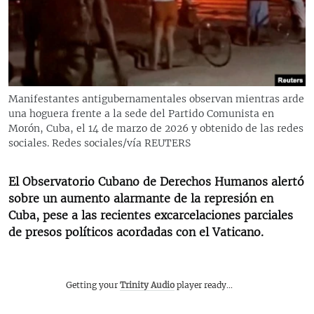
RADIO MARTÍ
ESPECIALES
MULTIMEDIA
ESPECIALES
EDITORIALES
LA REALIDAD DE LA VIVIENDA EN CUBA
Manifestantes antigubernamentales observan mientras arde
una hoguera frente a la sede del Partido Comunista en
SER VIEJO EN CUBA
SÍGUENOS
Morón, Cuba, el 14 de marzo de 2026 y obtenido de las redes
KENTU-CUBANO
sociales. Redes sociales/vía REUTERS
LOS SANTOS DE HIALEAH
El Observatorio Cubano de Derechos Humanos alertó
DESINFORMACIÓN RUSA EN AMÉRICA LATINA
sobre un aumento alarmante de la represión en
Cuba, pese a las recientes excarcelaciones parciales
LA INVASIÓN DE RUSIA A UCRANIA
de presos políticos acordadas con el Vaticano.
Getting your
Trinity Audio
player ready...