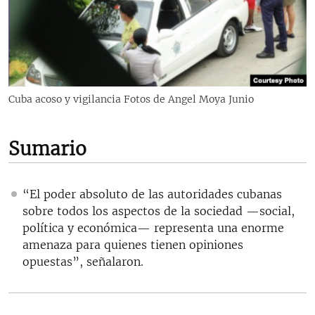
RADIO MARTÍ
ESPECIALES
MULTIMEDIA
ESPECIALES
EDITORIALES
LA REALIDAD DE LA VIVIENDA EN CUBA
Cuba acoso y vigilancia Fotos de Angel Moya Junio
SER VIEJO EN CUBA
SÍGUENOS
KENTU-CUBANO
Sumario
LOS SANTOS DE HIALEAH
DESINFORMACIÓN RUSA EN AMÉRICA LATINA
“El poder absoluto de las autoridades cubanas
sobre todos los aspectos de la sociedad —social,
LA INVASIÓN DE RUSIA A UCRANIA
política y económica— representa una enorme
amenaza para quienes tienen opiniones
opuestas”, señalaron.