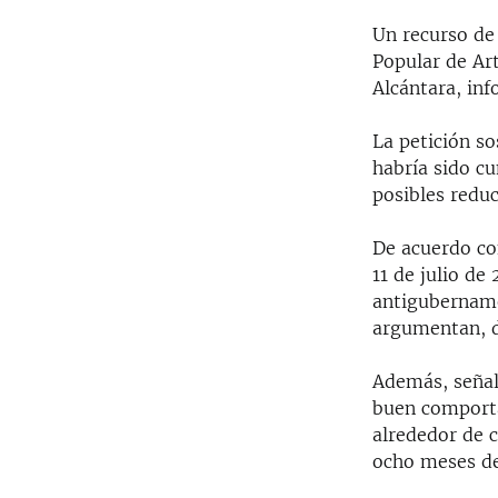
Un recurso de
Popular de Art
Alcántara, inf
La petición so
habría sido cu
posibles redu
De acuerdo con
11 de julio de
antigubernamen
argumentan, d
Además, señal
buen comporta
alrededor de c
ocho meses de 