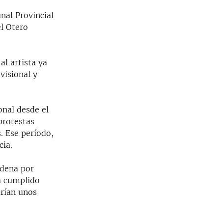
nal Provincial
el Otero
al artista ya
visional y
onal desde el
protestas
. Ese período,
ia.
ndena por
a cumplido
arían unos