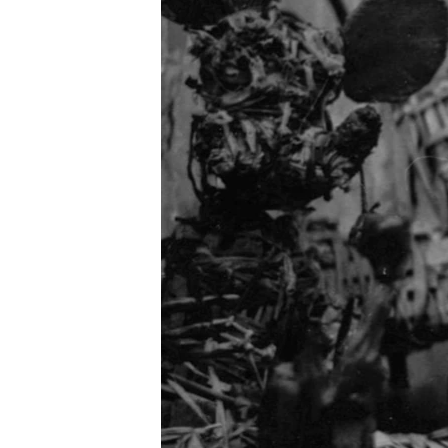
RADIO MARTÍ
ESPECIALES
MULTIMEDIA
ESPECIALES
EDITORIALES
LA REALIDAD DE LA VIVIENDA EN
CUBA
SER VIEJO EN CUBA
KENTU-CUBANO
LOS SANTOS DE HIALEAH
DESINFORMACIÓN RUSA EN
AMÉRICA LATINA
LA INVASIÓN DE RUSIA A UCRANIA