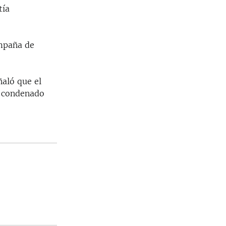
tía
ampaña de
ñaló que el
y condenado