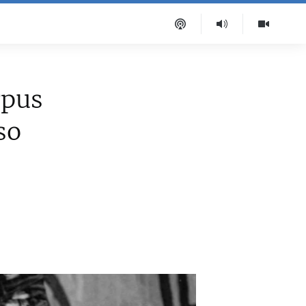
rpus
so