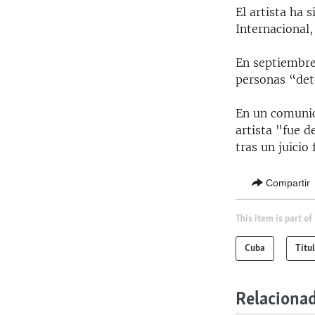
El artista ha 
Internacional,
En septiembre
personas “det
En un comunic
artista "fue 
tras un juicio
Compartir
This item is part of
Cuba
Titu
Relaciona