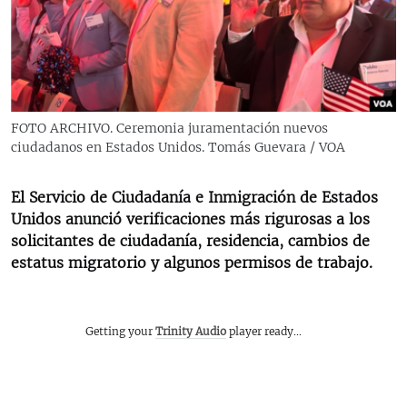
RADIO MARTÍ
ESPECIALES
MULTIMEDIA
ESPECIALES
EDITORIALES
LA REALIDAD DE LA VIVIENDA EN CUBA
FOTO ARCHIVO. Ceremonia juramentación nuevos
ciudadanos en Estados Unidos. Tomás Guevara / VOA
SER VIEJO EN CUBA
SÍGUENOS
KENTU-CUBANO
El Servicio de Ciudadanía e Inmigración de Estados
LOS SANTOS DE HIALEAH
Unidos anunció verificaciones más rigurosas a los
solicitantes de ciudadanía, residencia, cambios de
DESINFORMACIÓN RUSA EN AMÉRICA LATINA
estatus migratorio y algunos permisos de trabajo.
LA INVASIÓN DE RUSIA A UCRANIA
Getting your
Trinity Audio
player ready...