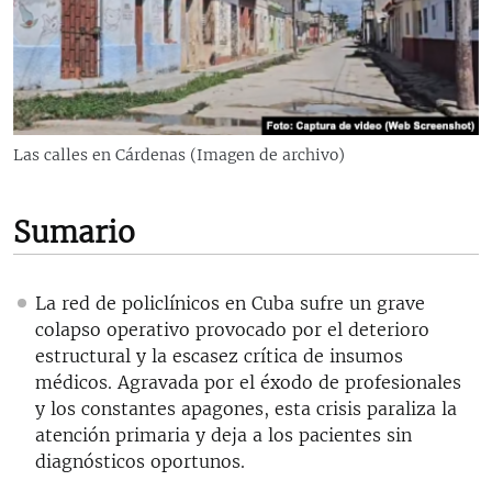
RADIO MARTÍ
ESPECIALES
MULTIMEDIA
ESPECIALES
EDITORIALES
LA REALIDAD DE LA VIVIENDA EN CUBA
Las calles en Cárdenas (Imagen de archivo)
SER VIEJO EN CUBA
SÍGUENOS
KENTU-CUBANO
Sumario
LOS SANTOS DE HIALEAH
DESINFORMACIÓN RUSA EN AMÉRICA LATINA
La red de policlínicos en Cuba sufre un grave
colapso operativo provocado por el deterioro
LA INVASIÓN DE RUSIA A UCRANIA
estructural y la escasez crítica de insumos
médicos. Agravada por el éxodo de profesionales
y los constantes apagones, esta crisis paraliza la
atención primaria y deja a los pacientes sin
diagnósticos oportunos.