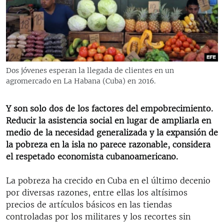
RADIO MARTÍ
ESPECIALES
MULTIMEDIA
ESPECIALES
EDITORIALES
LA REALIDAD DE LA VIVIENDA EN CUBA
Dos jóvenes esperan la llegada de clientes en un
agromercado en La Habana (Cuba) en 2016.
SER VIEJO EN CUBA
SÍGUENOS
KENTU-CUBANO
Y son solo dos de los factores del empobrecimiento.
LOS SANTOS DE HIALEAH
Reducir la asistencia social en lugar de ampliarla en
medio de la necesidad generalizada y la expansión de
DESINFORMACIÓN RUSA EN AMÉRICA LATINA
la pobreza en la isla no parece razonable, considera
LA INVASIÓN DE RUSIA A UCRANIA
el respetado economista cubanoamericano.
La pobreza ha crecido en Cuba en el último decenio
por diversas razones, entre ellas los altísimos
precios de artículos básicos en las tiendas
controladas por los militares y los recortes sin