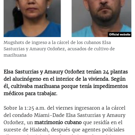
RADIO MARTÍ
ESPECIALES
MULTIMEDIA
ESPECIALES
EDITORIALES
LA REALIDAD DE LA VIVIENDA EN CUBA
Mugshots de ingreso a la cárcel de los cubanos Elsa
Sasturrias y Amaury Ordoñez, acusados de cultivo de
SER VIEJO EN CUBA
SÍGUENOS
marihuana
KENTU-CUBANO
LOS SANTOS DE HIALEAH
Elsa Sasturrias y Amaury Ordoñez tenían 24 plantas
del alucinógeno en el interior de la vivienda. Según
DESINFORMACIÓN RUSA EN AMÉRICA LATINA
él, cultivaba marihuana porque tenía impedimentos
LA INVASIÓN DE RUSIA A UCRANIA
médicos para trabajar.
Sobre la 1:25 a.m. del viernes ingresaron a la cárcel
del condado Miami-Dade Elsa Sasturrias y Amaury
Ordoñez, un
matrimonio cubano
que residía en el
sureste de Hialeah, después que agentes policiales