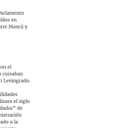
 Parlamento
aídos en
ntre Moscú y
con el
o cursaban
en Leningrado.
ilidades
izara el siglo
uidador” de
nistración
ado a la