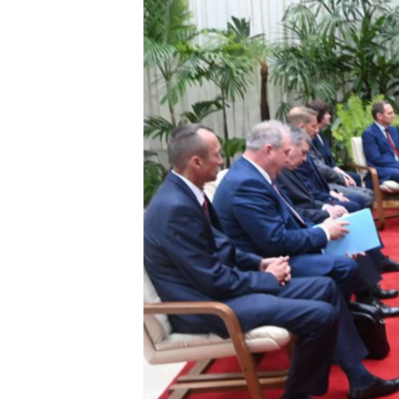
RADIO MARTÍ
ESPECIALES
MULTIMEDIA
ESPECIALES
EDITORIALES
LA REALIDAD DE LA VIVIENDA EN
CUBA
SER VIEJO EN CUBA
KENTU-CUBANO
LOS SANTOS DE HIALEAH
DESINFORMACIÓN RUSA EN
AMÉRICA LATINA
LA INVASIÓN DE RUSIA A UCRANIA