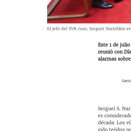
El jefe del SVR ruso, Serguei Narishkin e
Este 1 de juli
reunió con Día
alarmas sobre 
Gett
Serguei S. Nar
es considerad
década. Los v
sido tejidos p