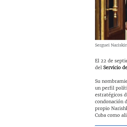
Serguei Nariskin
El 22 de sept
del
Servicio de
Su nombramien
un perfil polí
estratégicos 
condonación d
propio Narishk
Cuba como alia