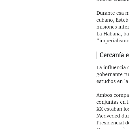
Durante esa mi
cubano, Esteb
misiones inte
La Habana, bas
"imperialismo
Cercanía e
La influencia 
gobernante ru
estudios en la
Ambos compart
conjuntas en l
XX estaban los
Medveded dura
Presidencial d