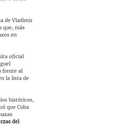
za de Vladimir
n que, más
lazos en
ita oficial
iguel
 frente al
 la lista de
ios históricos,
eró que Cuba
enazas
erzas del