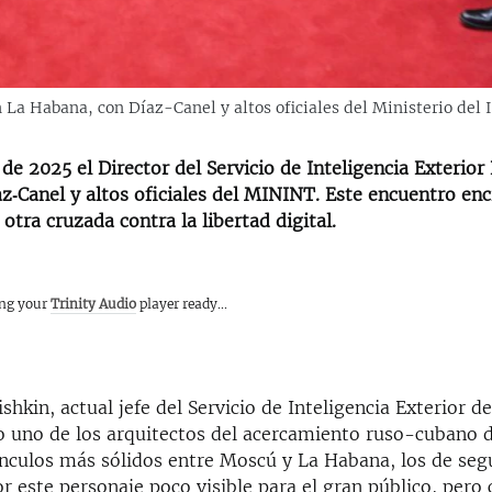
n La Habana, con Díaz-Canel y altos oficiales del Ministerio del I
o de 2025 el Director del Servicio de Inteligencia Exterior
z‑Canel y altos oficiales del MININT. Este encuentro enc
otra cruzada contra la libertad digital.
ing your
Trinity Audio
player ready...
ishkin, actual jefe del Servicio de Inteligencia Exterior d
o uno de los arquitectos del acercamiento ruso-cubano d
ínculos más sólidos entre Moscú y La Habana,
los de seg
or este personaje poco visible para el gran público, pero 