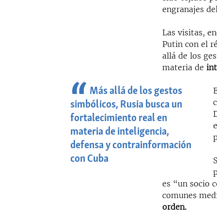
engranajes de
Las visitas, 
Putin con el 
allá de los ge
materia de
in
Más allá de los gestos
E
simbólicos, Rusia busca un
D
fortalecimiento real en
e
materia de inteligencia,
p
defensa y contrainformación
con Cuba
S
p
es “un socio c
comunes medi
orden.