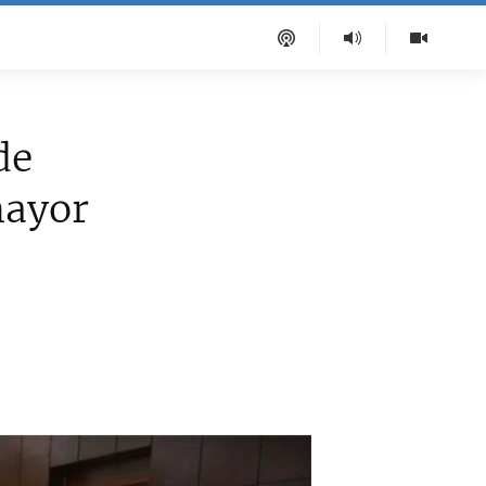
de
mayor