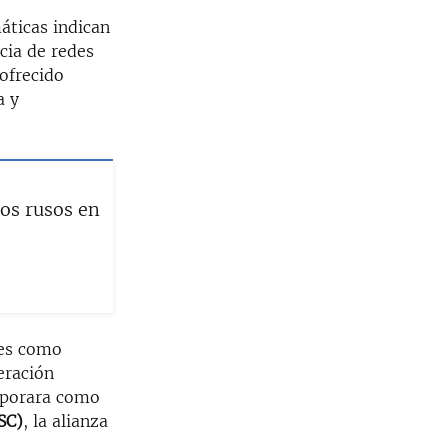
áticas indican
cia de redes
ofrecido
a y
dos rusos en
ces como
eración
orporara como
SC)
, la alianza