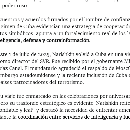
l poder ruso.
encuentros y acuerdos firmados por el hombre de confian
régimen de Cuba evidencian una estrategia de cooperació
stos simbólicos, apunta a un fortalecimiento real de los 
teligencia, defensa y contrainformación.
ste 1 de julio de 2025, Narishkin volvió a Cuba en una vis
como director del SVR. Fue recibido por el gobernante M
íaz‑Canel. El mandatario agradeció el respaldo de Moscú
mbargo estadounidense y la reciente inclusión de Cuba en
aíses patrocinadores del terrorismo.
u viaje fue enmarcado en las celebraciones por aniversar
ero su trasfondo estratégico es evidente. Narishkin reit
onfiable y leal” y destacó la necesidad de enfrentar am
ante la
coordinación entre servicios de inteligencia y fu