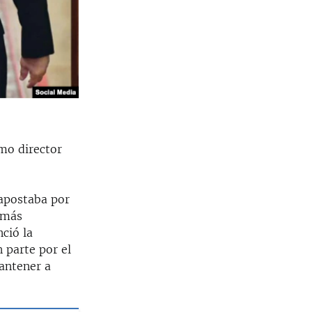
mo director
apostaba por
s más
ció la
 parte por el
mantener a