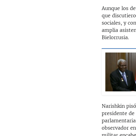
Aunque los de
que discutier
sociales, y c
amplia asisten
Bielorrusia.
Narishkin pis
presidente de
parlamentaria
observador en
militar encab