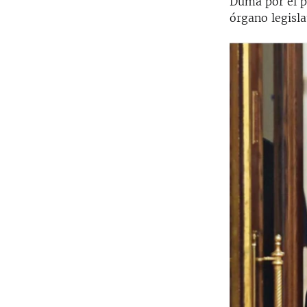
Duma por el pa
órgano legisla