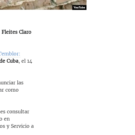
 Fleites Claro
Temblor:
 de Cuba
, el 14
nunciar las
car como
es consultar
o en
s y Servicio a