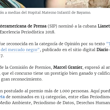
ción a medias del Hopital Materno Infantil de Bayamo.
nteramericana de Prensa
(SIP) nominó a la cubana
Lianet
Excelencia Periodística 2018.
fue reconocida en la categoría de Opinión por su texto
"
a del mercado negro"
, publicado en el sitio digital
Diario
17.
 de la Comisión de Premios,
Marcel Granier
, expresó al a
 que el concurso tiene un prestigio bien ganado y califi
n gran reconocimiento.
an postulado al premio más de 1.000 personas. Aquí pued
eta
de nominados en 13 categorías, entre ellas Periodism
Medio Ambiente, Periodismo de Datos, Derechos Humano
.