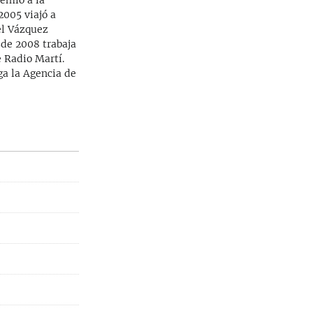
emio a la
2005 viajó a
el Vázquez
sde 2008 trabaja
 Radio Martí.
ga la Agencia de