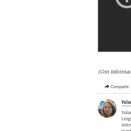
(Con informaci
Compartir
Yola
Yola
Ling
sist