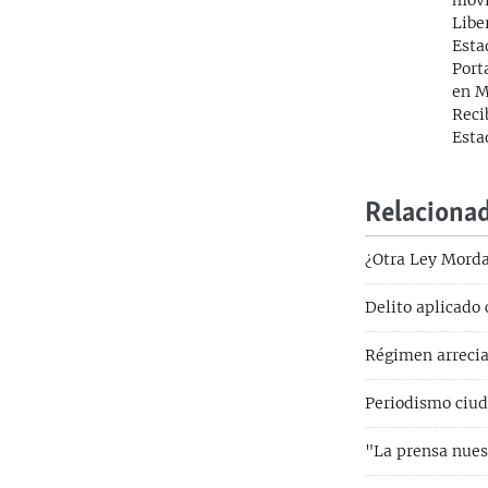
movi
Libe
Esta
Port
en M
Reci
Esta
Relaciona
¿Otra Ley Morda
Delito aplicado 
Régimen arrecia
Periodismo ciud
"La prensa nues