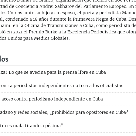
miento Damas de Blanco, organización que recibió en 2005 el Pr
rtad de Conciencia Andrei Sakharov del Parlamento Europeo. En 
dos Unidos junto su hijo y su esposo, el poeta y periodista Manu
al, condenado a 18 años durante la Primavera Negra de Cuba. De
iami, en la Oficina de Transmisiones a Cuba, como periodista de
bió en 2021 el Premio Burke a la Excelencia Periodística que otor
dos Unidos para Medios Globales.
dos
za? Lo que se avecina para la prensa libre en Cuba
contra periodistas independientes no toca a los oficialistas
 acoso contra periodismo independiente en Cuba
adano y redes sociales, ¿prohibidos para opositores en Cuba?
tra es mala tirando a pésima”