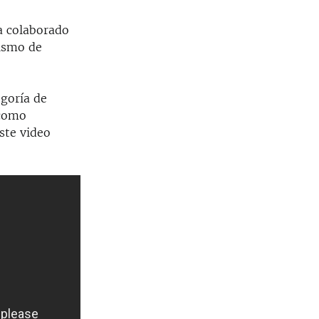
ha colaborado
dismo de
egoría de
 como
ste video