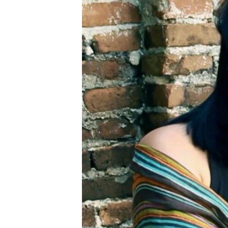
RADIO MARTÍ
ESPECIALES
MULTIMEDIA
ESPECIALES
EDITORIALES
LA REALIDAD DE LA VIVIENDA EN
CUBA
SER VIEJO EN CUBA
KENTU-CUBANO
LOS SANTOS DE HIALEAH
DESINFORMACIÓN RUSA EN
AMÉRICA LATINA
LA INVASIÓN DE RUSIA A UCRANIA