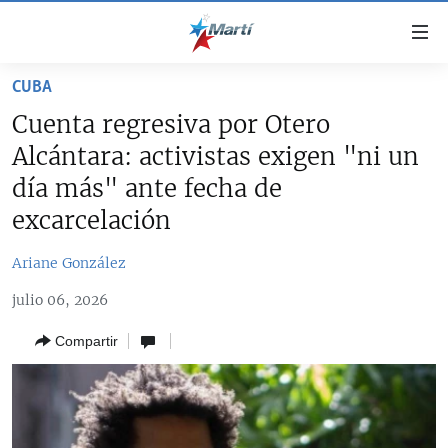
Enlaces
de
accesibilidad
CUBA
TITULARES
Ir
Cuenta regresiva por Otero
al
CUBA
Alcántara: activistas exigen "ni un
contenido
ESTADOS UNIDOS
principal
CUBA
día más" ante fecha de
Ir
AMÉRICA LATINA
excarcelación
DERECHOS HUMANOS
ESTADOS UNIDOS
a
INMIGRACIÓN
la
#11JCUBA, 5 AÑOS DESPUÉS
AMÉRICA 250
Ariane González
navegación
MUNDO
INFORME DEL DEPARTAMENTO DE ESTADO DE EEUU
principal
julio 06, 2026
SOBRE CUBA
DEPORTES
Ir
Compartir
a
ARTE Y ENTRETENIMIENTO
la
OPINIÓN GRÁFICA
búsqueda
AUDIOVISUALES MARTÍ