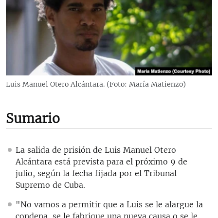
RADIO MARTÍ
ESPECIALES
MULTIMEDIA
ESPECIALES
EDITORIALES
LA REALIDAD DE LA VIVIENDA EN CUBA
SER VIEJO EN CUBA
Luis Manuel Otero Alcántara. (Foto: María Matienzo)
SÍGUENOS
KENTU-CUBANO
LOS SANTOS DE HIALEAH
Sumario
DESINFORMACIÓN RUSA EN AMÉRICA LATINA
LA INVASIÓN DE RUSIA A UCRANIA
La salida de prisión de Luis Manuel Otero
Alcántara está prevista para el próximo 9 de
julio, según la fecha fijada por el Tribunal
Supremo de Cuba.
"No vamos a permitir que a Luis se le alargue la
condena, se le fabrique una nueva causa o se le