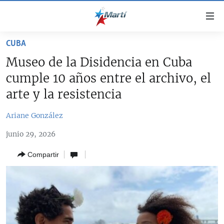
Enlaces
de
accesibilidad
CUBA
TITULARES
Ir
Museo de la Disidencia en Cuba
al
CUBA
cumple 10 años entre el archivo, el
contenido
ESTADOS UNIDOS
principal
CUBA
arte y la resistencia
Ir
AMÉRICA LATINA
DERECHOS HUMANOS
ESTADOS UNIDOS
a
Ariane González
INMIGRACIÓN
la
#11JCUBA, 5 AÑOS DESPUÉS
AMÉRICA 250
junio 29, 2026
navegación
MUNDO
INFORME DEL DEPARTAMENTO DE ESTADO DE EEUU
principal
SOBRE CUBA
Compartir
DEPORTES
Ir
a
ARTE Y ENTRETENIMIENTO
la
OPINIÓN GRÁFICA
búsqueda
AUDIOVISUALES MARTÍ