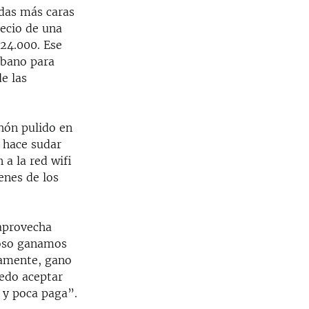
ndas más caras
recio de una
 24.000. Ese
urbano para
e las
hón pulido en
e hace sudar
 a la red wifi
enes de los
 aprovecha
ujoso ganamos
iamente, gano
uedo aceptar
 y poca paga”.