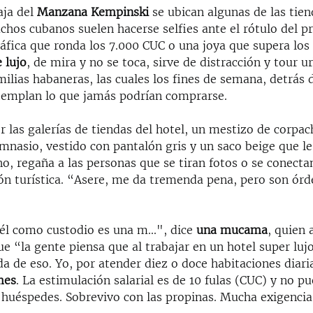
aja del
Manzana Kempinski
se ubican algunas de las tie
chos cubanos suelen hacerse selfies ante el rótulo del p
áfica que ronda los 7.000 CUC o una joya que supera los
 lujo
, de mira y no se toca, sirve de distracción y tour 
lias habaneras, las cuales los fines de semana, detrás d
ntemplan lo que jamás podrían comprarse.
 las galerías de tiendas del hotel, un mestizo de corpac
mnasio, vestido con pantalón gris y un saco beige que l
o, regaña a las personas que se tiran fotos o se conectan
ión turística. “Asere, me da tremenda pena, pero son órd
 él como custodio es una m...", dice
una mucama
, quien
ue “la gente piensa que al trabajar en un hotel super l
da de eso. Yo, por atender diez o doce habitaciones diar
mes
. La estimulación salarial es de 10 fulas (CUC) y no p
s huéspedes. Sobrevivo con las propinas. Mucha exigencia