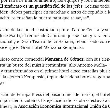
 por falta de mantenimiento, los equipos y los inmueble
El sindicato es un guardián fiel de los jefes
. Cotizas todo
iden, debes participar en marchas o actos de repudio a l
ucho, te enseñan la puerta para que te vayas”.
razón de la ciudad, custodiado por el Parque Central y su
osé Martí, el remozado Capitolio que se inaugurará en
cional y el Gran Teatro de La Habana, rebautizado con 
, se erige el Gran Hotel Manzana Kempinski.
uloso centro comercial
Manzana de Gómez
, con sus tien
sta un busto del mártir comunista Julio Antonio Mella-,
y transformados en el primer hotel cinco estrellas plus 
n la ejercerá Kempinski, reputada cadena hotelera germ
97.
acho de Europa Press del pasado mes de marzo, el hotel 
en por ciento cubano. La ejecución de las obras estuvo a 
Almest, la
Asociación Económica Internacional Unión de 