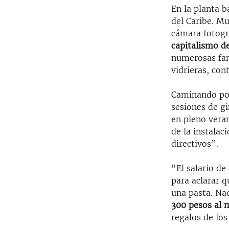
En la planta b
del Caribe. Mu
cámara fotogr
capitalismo de
numerosas fami
vidrieras, co
Caminando por
sesiones de gi
en pleno veran
de la instalac
directivos”.
"El salario de
para aclarar q
una pasta. Na
300 pesos al 
regalos de lo