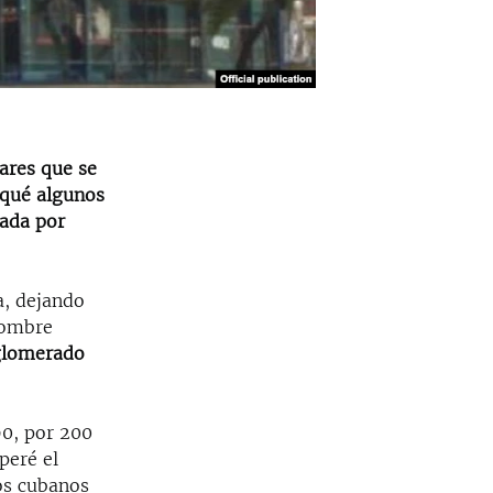
ares que se
r qué algunos
rada por
a, dejando
(nombre
glomerado
90, por 200
peré el
los cubanos