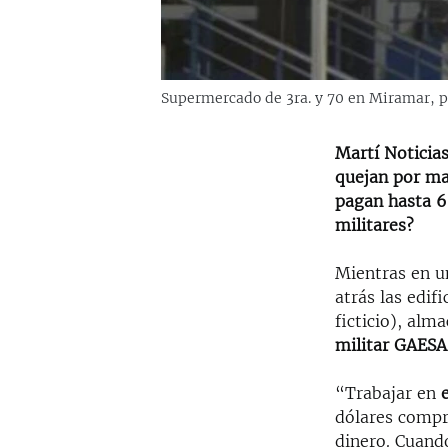
Supermercado de 3ra. y 70 en Miramar, p
Martí Noticia
quejan por mal
pagan hasta 6
militares?
Mientras en u
atrás las edif
ficticio), alm
militar GAESA
“Trabajar en
dólares compr
dinero. Cuando