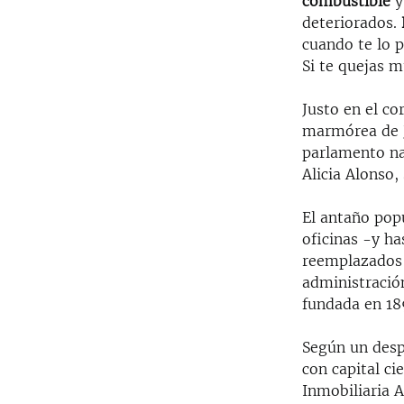
combustible
y
deteriorados.
cuando te lo p
Si te quejas m
Justo en el co
marmórea de J
parlamento na
Alicia Alonso
El antaño pop
oficinas -y ha
reemplazados 
administració
fundada en 18
Según un desp
con capital ci
Inmobiliaria 