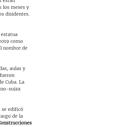
s están
s los meses y
os disidentes.
 estatua
 2019 como
el nombre de
das, aulas y
 fueron
de Cuba. La
ano-suiza
se edificó
cargo de la
Construcciones