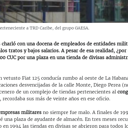
erteneciente a TRD Caribe, del grupo GAESA.
s charló con una docena de empleados de entidades milit
os tratos y bajos salarios. A pesar de esa realidad, ¿po
00 CUC por una plaza en una tienda de divisas administ
n vetusto Fiat 125 conducía rumbo al oeste de La Haban
icaciones desvencijadas de la calle Monte, Diego Perea 
acenero de un complejo de tiendas pertenecientes al
con
, recordaba sus más de veinte años en ese oficio.
empresas militares
no siempre fue malo. A finales de 19
é una plaza de ayudante de almacén. En tres meses recu
 en 1994 las tiendas en divisas se abrieron para todos 