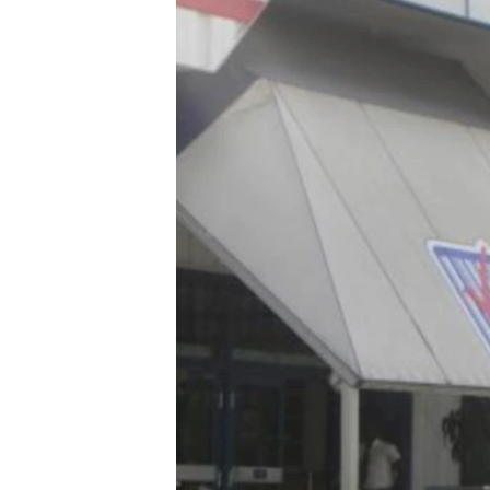
RADIO MARTÍ
ESPECIALES
MULTIMEDIA
ESPECIALES
EDITORIALES
LA REALIDAD DE LA VIVIENDA EN
CUBA
SER VIEJO EN CUBA
KENTU-CUBANO
LOS SANTOS DE HIALEAH
DESINFORMACIÓN RUSA EN
AMÉRICA LATINA
LA INVASIÓN DE RUSIA A UCRANIA