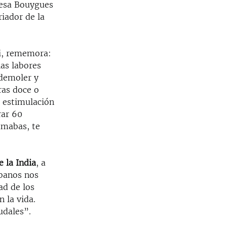
cesa Bouygues
riador de la
ki, rememora:
 las labores
 demoler y
ras doce o
a estimulación
rar 60
amabas, te
 la India
, a
ubanos nos
ad de los
 la vida.
udales”.