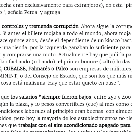
fecha eran exclusivamente para extranjeros), en esta 'pi
o”, señala Perea, y agrega:
controles y tremenda corrupción
. Ahora sigue la corrup
. Si antes el billete mojaba a todo el mundo, ahora moj
ace quince años, desde el dependiente de un kiosco hast
 una tienda, por la izquierda ganaban lo suficiente para
lar y comprarse una moto. Actualmente hay que pulirla pa
illan fachando (robando), el primer bounce (salto) lo das 
, CUBALSE, Palmarés o Palco
son empresas de militares,
ININT, o del Consejo de Estado, que son los que más 
 cosa está malísima. Hay que estar quieto en base”.
 que
los salarios “siempre fueron bajos
, entre 250 y 400
gún la plaza, y 10 pesos convertibles (cuc) al mes como 
condiciones laborales al principio eran buenas, con almue
uidos, pero hoy la mayoría de los establecimientos no ti
enes que
trabajar con el aire acondicionado apagado para