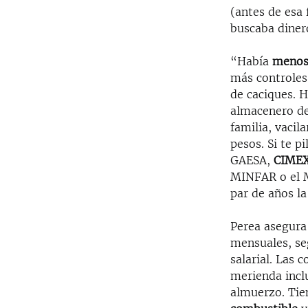
(antes de esa 
buscaba diner
“Había
menos 
más controles
de caciques. H
almacenero de
familia, vaci
pesos. Si te p
GAESA,
CIMEX
MINFAR o el M
par de años la
Perea asegura
mensuales, se
salarial. Las 
merienda incl
almuerzo. Ti