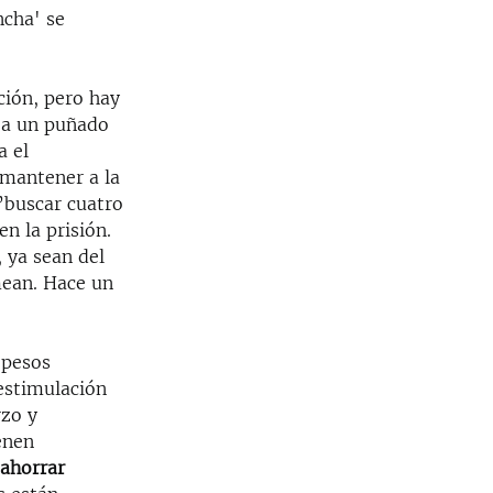
ncha' se
ción, pero hay
a a un puñado
a el
 mantener a la
’buscar cuatro
en la prisión.
 ya sean del
mean. Hace un
 pesos
estimulación
rzo y
enen
 ahorrar