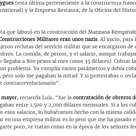
uygues
(esta última perteneciente a la constructora fran
national) y la Empresa Restaura, de la Oficina del Histo
cista que laboró en la construcción del Manzana Kempins
 Construcciones Militares eran unos nazis
. Al inicio, para
jeron reclutas del servicio militar que se encargaron de
bros. La comida, de perros, y el salario, aunque trabaja
o llegaba a 800 pesos al mes (unos 35 dólares). Cobrar l
a un problema. Yo cumplía varios parámetros y debía cob
, pero solo me pagaban la mitad. Y si protestabas o recl
e contrarrevolucionario”.
a mayor
, recuerda Luis, “fue la
contratación de obreros de
gaban entre 1,500 y 2,000 dólares mensuales. Si a los c
o esos salarios, lo hubiéramos hecho con la misma calid
ar en una empresa militar es lo peor que me ha pasado en
arte poco, te tratan como en la época de los señores fe