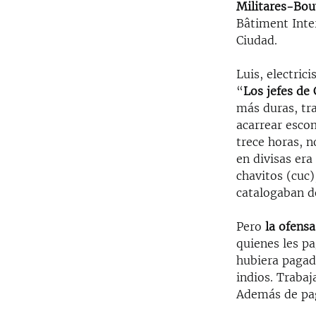
Militares-Bo
Bâtiment Inter
Ciudad.
Luis, electri
“
Los jefes de
más duras, tra
acarrear escom
trece horas, n
en divisas er
chavitos (cuc)
catalogaban d
Pero
la ofens
quienes les pa
hubiera pagad
indios. Trabaj
Además de pag