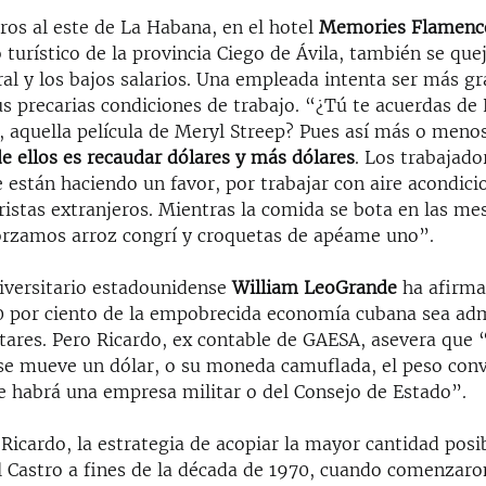
ros al este de La Habana, en el hotel
Memories Flamenc
turístico de la provincia Ciego de Ávila, también se que
al y los bajos salarios. Una empleada intenta ser más grá
us precarias condiciones de trabajo. “¿Tú te acuerdas de 
, aquella película de Meryl Streep? Pues así más o menos
e ellos es recaudar dólares y más dólares
. Los trabajador
 están haciendo un favor, por trabajar con aire acondic
istas extranjeros. Mientras la comida se bota en las mes
rzamos arroz congrí y croquetas de apéame uno”.
niversitario estadounidense
William LeoGrande
ha afirma
60 por ciento de la empobrecida economía cubana sea ad
tares. Pero Ricardo, ex contable de GAESA, asevera que 
 se mueve un dólar, o su moneda camuflada, el peso conv
e habrá una empresa militar o del Consejo de Estado”.
Ricardo, la estrategia de acopiar la mayor cantidad posib
l Castro a fines de la década de 1970, cuando comenzaron