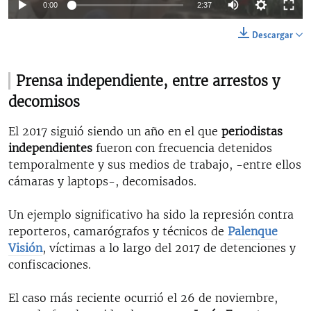
Auto
0:00
2:37
144p
Descargar
270p
Auto
144p
270p
360p
Prensa independiente, entre arrestos y
360p
decomisos
480p
480p
El 2017 siguió siendo un año en el que
periodistas
independientes
fueron con frecuencia detenidos
temporalmente y sus medios de trabajo, -entre ellos
cámaras y laptops-, decomisados.
Un ejemplo significativo ha sido la represión contra
reporteros, camarógrafos y técnicos de
Palenque
Visión
, víctimas a lo largo del 2017 de detenciones y
confiscaciones.
El caso más reciente ocurrió el 26 de noviembre,