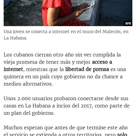
RADIO MARTÍ
ESPECIALES
MULTIMEDIA
ESPECIALES
Una joven se conecta a internet en el muro del Malecón, en
EDITORIALES
La Habana.
LA REALIDAD DE LA VIVIENDA EN CUBA
SER VIEJO EN CUBA
Los cubanos cierran otro año sin ver cumplida la
SÍGUENOS
KENTU-CUBANO
vieja promesa de tener más y mejor
acceso a
internet
, mientras que la
libertad de prensa
es una
LOS SANTOS DE HIALEAH
quimera en un país cuyo gobierno no da chance a
DESINFORMACIÓN RUSA EN AMÉRICA LATINA
medios alternativos.
LA INVASIÓN DE RUSIA A UCRANIA
Unos 2.000 usuarios probaron conectarse desde sus
casas en La Habana a incios del 2017, como parte de
un plan del gobierno.
Muchos esperan que antes de que termine este año
el servicio se extienda a otros territorios, pero
solo