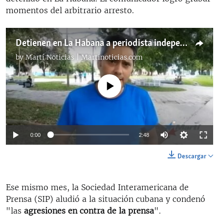
momentos del arbitrario arresto.
Detienen en La Habana a periodista independiente en medio de un reportaje
by
Martí Noticias | Martinoticias.com
No media source currently available
Auto
0:00
2:48
144p
Descargar
270p
Auto
144p
270p
360p
Ese mismo mes, la Sociedad Interamericana de
360p
Prensa (SIP) aludió a la situación cubana y condenó
480p
480p
"las
agresiones en contra de la prensa
".