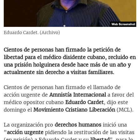
RADIO MARTÍ
ESPECIALES
MULTIMEDIA
ESPECIALES
Eduardo Cardet. (Archivo)
EDITORIALES
LA REALIDAD DE LA VIVIENDA EN CUBA
Cientos de personas han firmado la petición de
SER VIEJO EN CUBA
SÍGUENOS
libertad para el médico disidente cubano, recluido en
KENTU-CUBANO
una prisión holguinera desde hace más de un año y
actualmente sin derecho a visitas familiares.
LOS SANTOS DE HIALEAH
DESINFORMACIÓN RUSA EN AMÉRICA LATINA
Cientos de personas han firmado el llamado de
acción urgente de
Amnistía Internacional
a favor del
LA INVASIÓN DE RUSIA A UCRANIA
médico opositor cubano
Eduardo Cardet
, dijo este
domingo el
Movimiento Cristiano Liberación
(MCL).
La organización pro
derechos humanos
inició una
"
acción urgente
pidiendo la restitución de las visitas
(en prisión) a Eduardo Cardet y su
libertad
", para lo