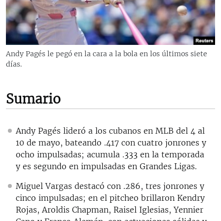
RADIO MARTÍ
ESPECIALES
MULTIMEDIA
ESPECIALES
Andy Pagés le pegó en la cara a la bola en los últimos siete
EDITORIALES
LA REALIDAD DE LA VIVIENDA EN CUBA
días.
SER VIEJO EN CUBA
SÍGUENOS
Sumario
KENTU-CUBANO
LOS SANTOS DE HIALEAH
Andy Pagés lideró a los cubanos en MLB del 4 al
DESINFORMACIÓN RUSA EN AMÉRICA LATINA
10 de mayo, bateando .417 con cuatro jonrones y
LA INVASIÓN DE RUSIA A UCRANIA
ocho impulsadas; acumula .333 en la temporada
y es segundo en impulsadas en Grandes Ligas.
Miguel Vargas destacó con .286, tres jonrones y
cinco impulsadas; en el pitcheo brillaron Kendry
Rojas, Aroldis Chapman, Raisel Iglesias, Yennier