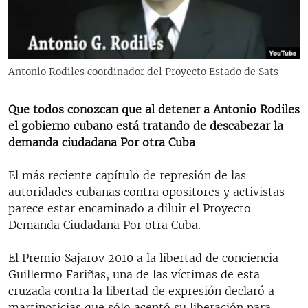
RADIO MARTÍ
ESPECIALES
MULTIMEDIA
ESPECIALES
Antonio Rodiles coordinador del Proyecto Estado de Sats
EDITORIALES
LA REALIDAD DE LA VIVIENDA EN CUBA
Que todos conozcan que al detener a Antonio Rodiles
SER VIEJO EN CUBA
SÍGUENOS
el gobierno cubano está tratando de descabezar la
KENTU-CUBANO
demanda ciudadana Por otra Cuba
LOS SANTOS DE HIALEAH
El más reciente capítulo de represión de las
DESINFORMACIÓN RUSA EN AMÉRICA LATINA
autoridades cubanas contra opositores y activistas
parece estar encaminado a diluir el Proyecto
LA INVASIÓN DE RUSIA A UCRANIA
Demanda Ciudadana Por otra Cuba.
El Premio Sajarov 2010 a la libertad de conciencia
Guillermo Fariñas, una de las víctimas de esta
cruzada contra la libertad de expresión declaró a
martinoticias que sólo aceptó su liberación para