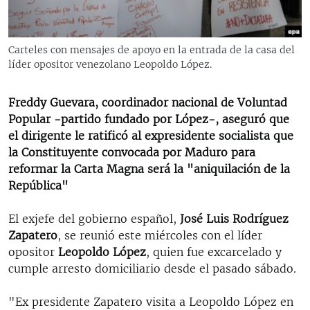
RADIO MARTÍ
ESPECIALES
Carteles con mensajes de apoyo en la entrada de la casa del
MULTIMEDIA
ESPECIALES
líder opositor venezolano Leopoldo López.
EDITORIALES
LA REALIDAD DE LA VIVIENDA EN CUBA
Freddy Guevara, coordinador nacional de Voluntad
SER VIEJO EN CUBA
Popular -partido fundado por López-, aseguró que
SÍGUENOS
el dirigente le ratificó al expresidente socialista que
KENTU-CUBANO
la Constituyente convocada por Maduro para
LOS SANTOS DE HIALEAH
reformar la Carta Magna será la "aniquilación de la
República"
DESINFORMACIÓN RUSA EN AMÉRICA LATINA
LA INVASIÓN DE RUSIA A UCRANIA
El exjefe del gobierno español,
José Luis Rodríguez
Zapatero
, se reunió este miércoles con el líder
opositor
Leopoldo López
, quien fue excarcelado y
cumple arresto domiciliario desde el pasado sábado.
"Ex presidente Zapatero visita a Leopoldo López en