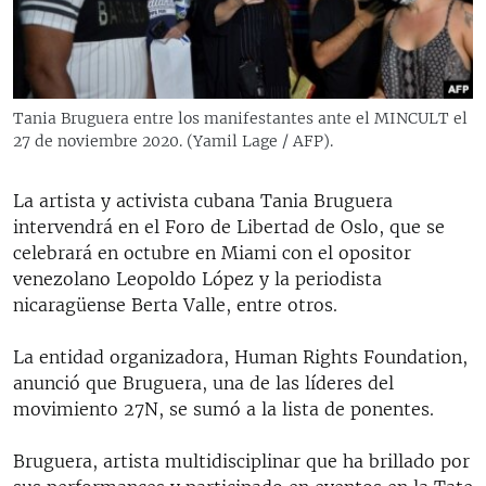
RADIO MARTÍ
ESPECIALES
MULTIMEDIA
ESPECIALES
Tania Bruguera entre los manifestantes ante el MINCULT el
EDITORIALES
LA REALIDAD DE LA VIVIENDA EN CUBA
27 de noviembre 2020. (Yamil Lage / AFP).
SER VIEJO EN CUBA
SÍGUENOS
La artista y activista cubana Tania Bruguera
KENTU-CUBANO
intervendrá en el Foro de Libertad de Oslo, que se
celebrará en octubre en Miami con el opositor
LOS SANTOS DE HIALEAH
venezolano Leopoldo López y la periodista
DESINFORMACIÓN RUSA EN AMÉRICA LATINA
nicaragüense Berta Valle, entre otros.
LA INVASIÓN DE RUSIA A UCRANIA
La entidad organizadora, Human Rights Foundation,
anunció que Bruguera, una de las líderes del
movimiento 27N, se sumó a la lista de ponentes.
Bruguera, artista multidisciplinar que ha brillado por