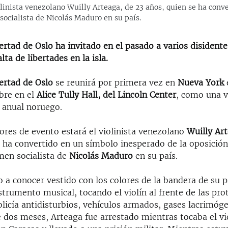
olinista venezolano Wuilly Arteaga, de 23 años, quien se ha conv
socialista de Nicolás Maduro en su país.
ertad de Oslo ha invitado en el pasado a varios disident
lta de libertades en la isla.
ertad de Oslo
se reunirá por primera vez en
Nueva York
bre en el
Alice Tully Hall, del Lincoln Center
, como una v
o anual noruego.
ores de evento estará el violinista venezolano
Wuilly Ar
e ha convertido en un símbolo inesperado de la oposició
men socialista de
Nicolás Maduro
en su país.
o a conocer vestido con los colores de la bandera de su 
strumento musical, tocando el violín al frente de las pro
licía antidisturbios, vehículos armados, gases lacrimóg
e dos meses, Arteaga fue arrestado mientras tocaba el vi