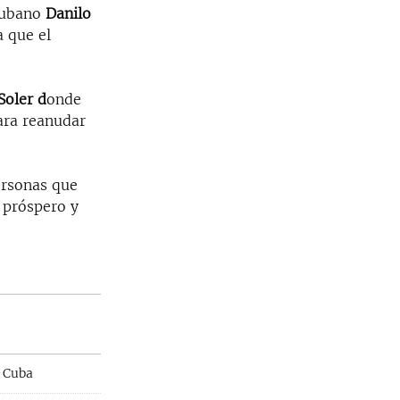
 cubano
Danilo
a que el
Soler d
onde
ara reanudar
ersonas que
 próspero y
n Cuba