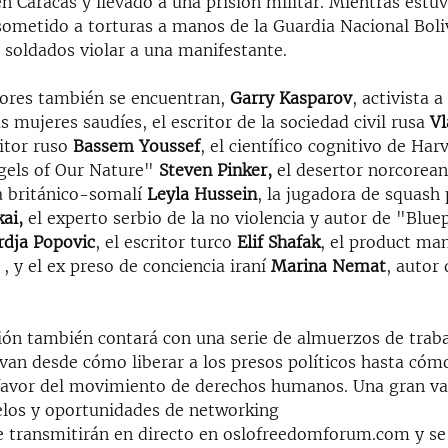
n Caracas y llevado a una prisión militar. Mientras estu
 sometido a torturas a manos de la Guardia Nacional Boli
 soldados violar a una manifestante.
dores también se encuentran,
Garry Kasparov
, activista a
s mujeres saudíes, el escritor de la sociedad civil rusa
Vl
itor ruso
Bassem Youssef
, el científico cognitivo de Har
gels of Our Nature"
Steven Pinker,
el desertor norcorea
ta británico-somalí
Leyla Hussein
, la jugadora de squash 
ai,
el experto serbio de la no violencia y autor de "Bluep
rdja Popovic
, el escritor turco
Elif Shafak
, el product m
n
, y el ex preso de conciencia iraní
Marina Nemat
, autor 
ón también contará con una serie de almuerzos de trab
van desde cómo liberar a los presos políticos hasta cómo
 favor del movimiento de derechos humanos. Una gran va
elos y oportunidades de networking
e transmitirán en directo en oslofreedomforum.com y se