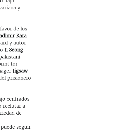
vo bajo
variana y
 favor de los
adimir Kara-
vard y autor
no
Ji Seong-
pakistaní
rint for
anager
Jigsaw
del prisionero
ajo centrados
 reclutar a
riedad de
 puede seguir