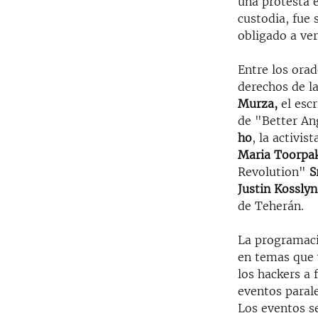
una protesta e
custodia, fue
obligado a ver
Entre los ora
derechos de la
Murza,
el escr
de "Better An
ho
, la activis
Maria Toorpak
Revolution"
S
Justin Kossly
de Teherán.
La programaci
en temas que 
los hackers a
eventos paral
Los eventos s