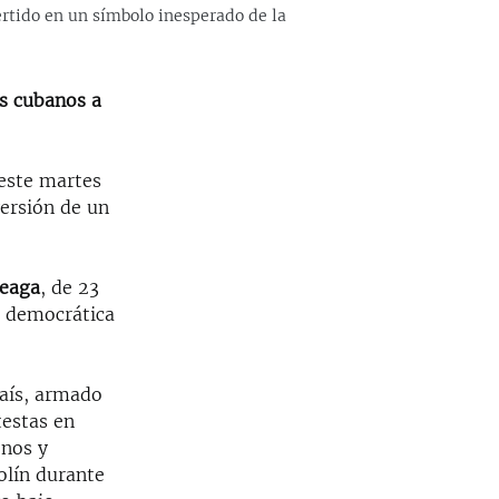
ertido en un símbolo inesperado de la
es cubanos a
este martes
ersión de un
teaga
, de 23
n democrática
país, armado
testas en
enos y
olín durante