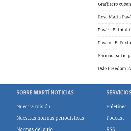
Graffitero cuba
Rosa María Payá 
Payá: "El totali
Payá y "El Sexto
Fariñas particip
Oslo Freedom Fo
SOBRE MARTÍ NOTICIAS
SERVICIO
Nuestra misión
Boletines
Nuestras normas periodísticas
Podcast
SÍGUENOS
Normas del sitio
RSS