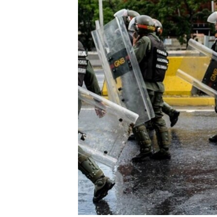
RADIO MARTÍ
ESPECIALES
MULTIMEDIA
ESPECIALES
EDITORIALES
LA REALIDAD DE LA VIVIENDA EN
CUBA
SER VIEJO EN CUBA
KENTU-CUBANO
LOS SANTOS DE HIALEAH
DESINFORMACIÓN RUSA EN
AMÉRICA LATINA
LA INVASIÓN DE RUSIA A UCRANIA