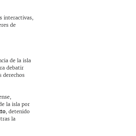
 interactivas,
eres de
cia de la isla
ra debatir
os derechos
ense,
e la isla por
xto
, detenido
tras la