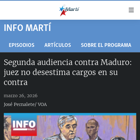
Enlaces
de
accesibilidad
INFO MARTÍ
TITULARES
Ir
al
CUBA
EPISODIOS
ARTÍCULOS
SOBRE EL PROGRAMA
contenido
ESTADOS UNIDOS
principal
CUBA
Segunda audiencia contra Maduro:
Ir
AMÉRICA LATINA
DERECHOS HUMANOS
ESTADOS UNIDOS
juez no desestima cargos en su
a
INMIGRACIÓN
la
#11JCUBA, 5 AÑOS DESPUÉS
AMÉRICA 250
contra
navegación
MUNDO
INFORME DEL DEPARTAMENTO DE ESTADO DE EEUU
principal
marzo 26, 2026
SOBRE CUBA
DEPORTES
Ir
José Pernalete/ VOA
a
ARTE Y ENTRETENIMIENTO
la
OPINIÓN GRÁFICA
búsqueda
AUDIOVISUALES MARTÍ