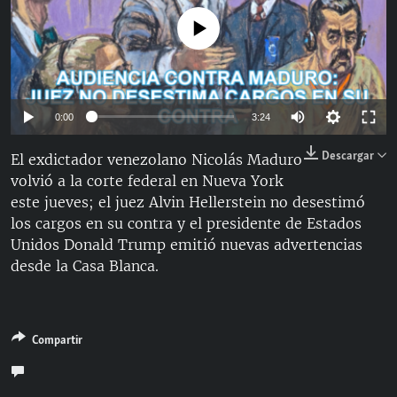
RADIO MARTÍ
No media source currently available
ESPECIALES
MULTIMEDIA
ESPECIALES
EDITORIALES
LA REALIDAD DE LA VIVIENDA EN CUBA
Auto
0:00
3:24
SER VIEJO EN CUBA
144p
Descargar
El exdictador venezolano Nicolás Maduro
SÍGUENOS
KENTU-CUBANO
volvió a la corte federal en Nueva York
240p
este jueves; el juez Alvin Hellerstein no desestimó
LOS SANTOS DE HIALEAH
360p
Auto
144p
240p
360p
los cargos en su contra y el presidente de Estados
DESINFORMACIÓN RUSA EN AMÉRICA LATINA
Unidos Donald Trump emitió nuevas advertencias
480p
480p
720p
1080p
desde la Casa Blanca.
LA INVASIÓN DE RUSIA A UCRANIA
720p
1080p
Compartir