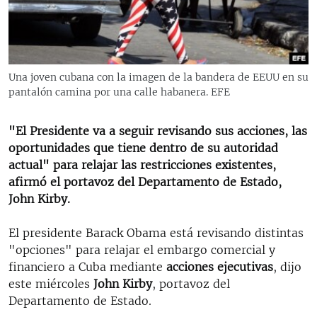
RADIO MARTÍ
ESPECIALES
MULTIMEDIA
ESPECIALES
Una joven cubana con la imagen de la bandera de EEUU en su
EDITORIALES
LA REALIDAD DE LA VIVIENDA EN CUBA
pantalón camina por una calle habanera. EFE
SER VIEJO EN CUBA
SÍGUENOS
"El Presidente va a seguir revisando sus acciones, las
KENTU-CUBANO
oportunidades que tiene dentro de su autoridad
actual" para relajar las restricciones existentes,
LOS SANTOS DE HIALEAH
afirmó el portavoz del Departamento de Estado,
DESINFORMACIÓN RUSA EN AMÉRICA LATINA
John Kirby.
LA INVASIÓN DE RUSIA A UCRANIA
El presidente Barack Obama está revisando distintas
"opciones" para relajar el embargo comercial y
financiero a Cuba mediante
acciones ejecutivas
, dijo
este miércoles
John Kirby
, portavoz del
Departamento de Estado.