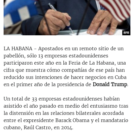
RADIO MARTÍ
ESPECIALES
MULTIMEDIA
ESPECIALES
EDITORIALES
LA REALIDAD DE LA VIVIENDA EN CUBA
LA HABANA - Apostados en un remoto sitio de un
SER VIEJO EN CUBA
SÍGUENOS
pabellón, sólo 13 empresas estadounidenses
KENTU-CUBANO
participaron este año en la Feria de La Habana, una
cifra que muestra cómo compañías de ese país han
LOS SANTOS DE HIALEAH
reducido sus intenciones de hacer negocios en Cuba
DESINFORMACIÓN RUSA EN AMÉRICA LATINA
en el primer año de la presidencia de
Donald Trump
.
LA INVASIÓN DE RUSIA A UCRANIA
Un total de 33 empresas estadounidenses habían
asistido el año pasado en medio del entusiasmo tras
la distensión en las relaciones bilaterales acordada
entre el expresidente Barack Obama y el mandatario
cubano, Raúl Castro, en 2014.