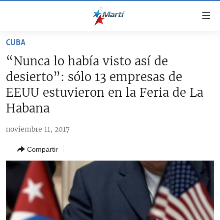
Enlaces
de
accesibilidad
CUBA
TITULARES
Ir
“Nunca lo había visto así de
al
CUBA
desierto”: sólo 13 empresas de
contenido
ESTADOS UNIDOS
principal
CUBA
EEUU estuvieron en la Feria de La
Ir
AMÉRICA LATINA
Habana
DERECHOS HUMANOS
ESTADOS UNIDOS
a
INMIGRACIÓN
la
#11JCUBA, 5 AÑOS DESPUÉS
AMÉRICA 250
noviembre 11, 2017
navegación
MUNDO
INFORME DEL DEPARTAMENTO DE ESTADO DE EEUU
principal
Compartir
SOBRE CUBA
DEPORTES
Ir
a
ARTE Y ENTRETENIMIENTO
la
OPINIÓN GRÁFICA
búsqueda
AUDIOVISUALES MARTÍ