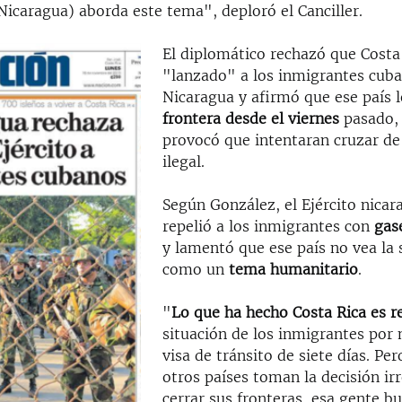
Nicaragua) aborda este tema", deploró el Canciller.
El diplomático rechazó que Costa
"lanzado" a los inmigrantes cuba
Nicaragua y afirmó que ese país 
frontera desde el viernes
pasado,
provocó que intentaran cruzar d
ilegal.
Según González, el Ejército
nicar
repelió a los inmigrantes con
gase
y lamentó que ese país no vea la 
como un
tema humanitario
.
"
Lo que ha hecho Costa Rica es
r
situación de los inmigrantes por
visa de tránsito de siete días. Pe
otros países toman la decisión ir
cerrar sus fronteras, esa gente b