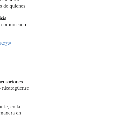
os de quienes
sis
l comunicado.
HKz3w
acusaciones
to nicaragüense
nte, en la
 manera en