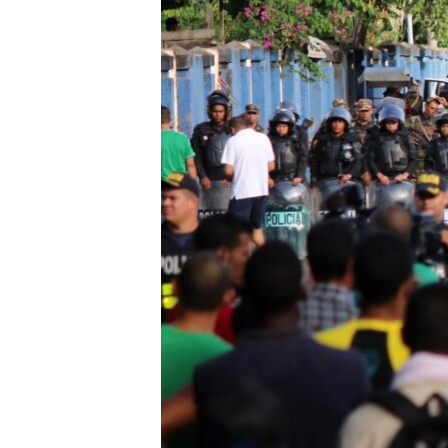
RADIO MARTÍ
ESPECIALES
MULTIMEDIA
ESPECIALES
EDITORIALES
LA REALIDAD DE LA VIVIENDA EN
CUBA
SER VIEJO EN CUBA
KENTU-CUBANO
LOS SANTOS DE HIALEAH
DESINFORMACIÓN RUSA EN
AMÉRICA LATINA
LA INVASIÓN DE RUSIA A UCRANIA