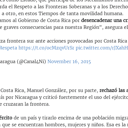
rda el Respeto a las Fronteras Soberanas y a los Derech
s a otro, en estos Tiempos de tanta movilidad humana.
amos al Gobierno de Costa Rica por
desencadenar una cri
e graves consecuencias para nuestra Región", asegura e
rza frontera sur ante acciones provocadas por Costa Rica
Respeta
https://t.co/ocMzqvUrSr
pic.twitter.com/rJXah
caragua (@Canal4Ni)
November 16, 2015
e Costa Rica, Manuel González, por su parte,
rechazó las 
ís por Nicaragua y criticó fuertemente el uso del ejérci
e cruzaran la frontera.
ército
de un país y tirarlo encima de una población migra
la que se encuentran hombres, mujeres y niños. Esa es la