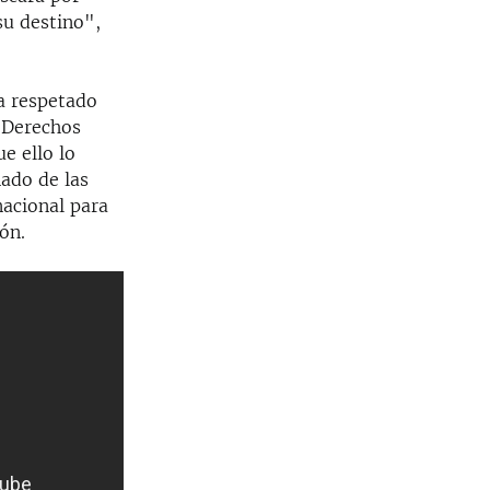
su destino",
ha respetado
s Derechos
e ello lo
ado de las
nacional para
ón.