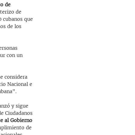
to de
nterizo de
0 cubanos que
os de los
personas
sur con un
e considera
rio Nacional e
ubana".
anzó y sigue
 de Ciudadanos
e al Gobierno
mplimiento de
acionales