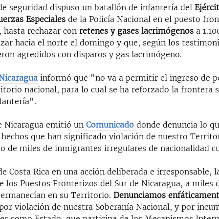
de seguridad dispuso un batallón de infantería del
Ejérci
uerzas Especiales
de la Policía Nacional en el puesto fro
, hasta rechazar con
retenes y gases lacrimógenos
a 1.10
zar hacia el norte el domingo y que, según los testimoni
eron agredidos con disparos y gas lacrimógeno.
 Nicaragua
informó que "no va a permitir el ingreso de 
rritorio nacional, para lo cual se ha reforzado la frontera 
fantería".
e Nicaragua emitió un
Comunicado
donde denuncia lo qu
hechos que han significado violación de nuestro Territo
so de miles de inmigrantes irregulares de nacionalidad c
e Costa Rica en una acción deliberada e irresponsable, l
e los Puestos Fronterizos del Sur de Nicaragua, a miles
ermanecían en su Territorio.
Denunciamos enfáticament
por violación de nuestra Soberanía Nacional, y por incu
nes como Estado, que participa de los Mecanismos Intern