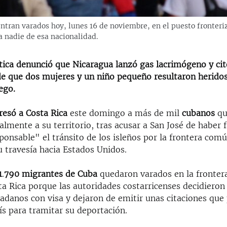
tran varados hoy, lunes 16 de noviembre, en el puesto fronteriz
a nadie de esa nacionalidad.
 tica denunció que Nicaragua lanzó gas lacrimógeno y ci
e que dos mujeres y un niño pequeño resultaron heridos
ego.
resó a Costa Rica
este domingo a más de mil
cubanos
qu
almente a su territorio, tras acusar a San José de haber f
onsable" el tránsito de los isleños por la frontera com
u travesía hacia Estados Unidos.
1
.
790 migrantes de Cuba
quedaron varados en la fronter
a Rica porque las autoridades costarricenses decidieron 
dadanos con visa y dejaron de emitir unas citaciones que
ís para tramitar su deportación.