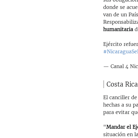
donde se acue
van de un Paí
Responsabiliz
humanitaria
d
Ejército refue
#NicaraguaSe
— Canal 4 Ni
Costa Rica
El canciller d
hechas a su pa
para evitar qu
"
Mandar el Ej
situación en 