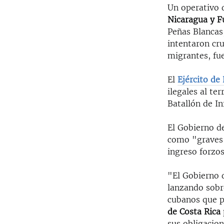
Un operativo 
Nicaragua y F
Peñas Blancas
intentaron cru
migrantes, fu
El
Ejército de
ilegales al te
Batallón de In
El
Gobierno d
como "graves 
ingreso forzo
"El Gobierno d
lanzando sobr
cubanos que p
de Costa Rica
sus obligacio