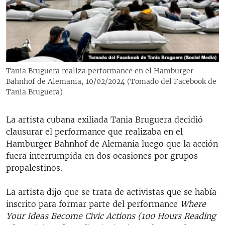
RADIO MARTÍ
ESPECIALES
MULTIMEDIA
ESPECIALES
EDITORIALES
LA REALIDAD DE LA VIVIENDA EN CUBA
Tania Bruguera realiza performance en el Hamburger
Bahnhof de Alemania, 10/02/2024 (Tomado del Facebook de
SER VIEJO EN CUBA
SÍGUENOS
Tania Bruguera)
KENTU-CUBANO
LOS SANTOS DE HIALEAH
La artista cubana exiliada Tania Bruguera decidió
clausurar el performance que realizaba en el
DESINFORMACIÓN RUSA EN AMÉRICA LATINA
Hamburger Bahnhof de Alemania luego que la acción
LA INVASIÓN DE RUSIA A UCRANIA
fuera interrumpida en dos ocasiones por grupos
propalestinos.
La artista dijo que se trata de activistas que se había
inscrito para formar parte del performance
Where
Your Ideas Become Civic Actions (100 Hours Reading