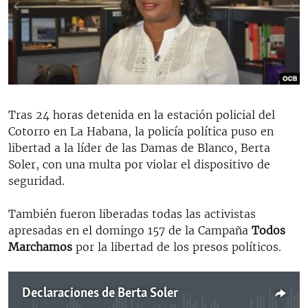
RADIO MARTÍ
ESPECIALES
MULTIMEDIA
ESPECIALES
EDITORIALES
LA REALIDAD DE LA VIVIENDA EN CUBA
SER VIEJO EN CUBA
Tras 24 horas detenida en la estación policial del
SÍGUENOS
Cotorro en La Habana, la policía política puso en
KENTU-CUBANO
libertad a la líder de las Damas de Blanco, Berta
LOS SANTOS DE HIALEAH
Soler, con una multa por violar el dispositivo de
seguridad.
DESINFORMACIÓN RUSA EN AMÉRICA LATINA
LA INVASIÓN DE RUSIA A UCRANIA
También fueron liberadas todas las activistas
apresadas en el domingo 157 de la Campaña
Todos
Marchamos
por la libertad de los presos políticos.
Declaraciones de Berta Soler