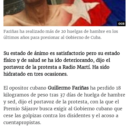
RADIO MARTÍ
ESPECIALES
MULTIMEDIA
ESPECIALES
Fariñas ha realizado más de 20 huelgas de hambre en los
EDITORIALES
LA REALIDAD DE LA VIVIENDA EN CUBA
últimos años para presionar al Gobierno de Cuba.
SER VIEJO EN CUBA
SÍGUENOS
Su estado de ánimo es satisfactorio pero su estado
KENTU-CUBANO
físico y de salud se ha ido deteriorando, dijo el
portavoz de la protesta a Radio Martí. Ha sido
LOS SANTOS DE HIALEAH
hidratado en tres ocasiones.
DESINFORMACIÓN RUSA EN AMÉRICA LATINA
El opositor cubano
Guillermo Fariñas
ha perdido 18
LA INVASIÓN DE RUSIA A UCRANIA
kilogramos de peso tras 37 días de huelga de hambre
y sed, dijo el portavoz de la protesta, con la que el
Premio Sájarov busca exigir al Gobierno cubano que
cese las golpizas contra los disidentes y el acoso a
cuentapropistas.