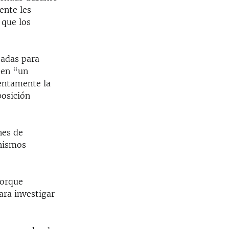
ente les
 que los
eadas para
 en “un
lentamente la
posición
nes de
anismos
porque
ara investigar