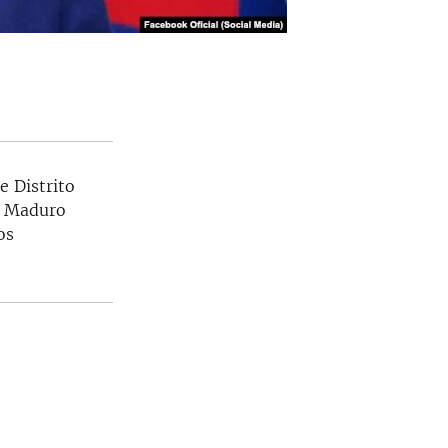
e Distrito
ue Maduro
os