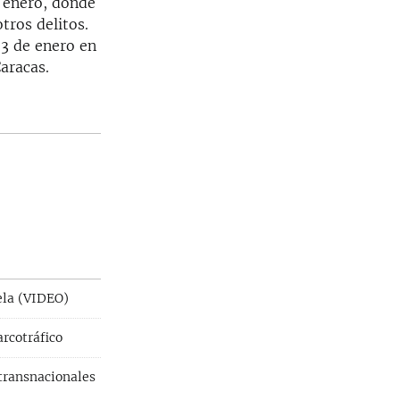
 enero, donde
tros delitos.
 3 de enero en
aracas.
ela (VIDEO)
rcotráfico
 transnacionales