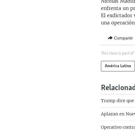
Nicolás Madur
enfrenta un pr
El exdictador 
una operación
Compartir
This item is part of
América Latina
Relaciona
Trump dice que 
Aplazan en Nuev
Operativo contr