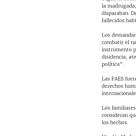
la madrugada,
disparaban. D
fallecidos hab
Los demandant
combatir el na
instrumento p
disidencia, at
política”.
Las FAES fuer
derechos huma
internacional
Los familiares
consideran que
los hechos.