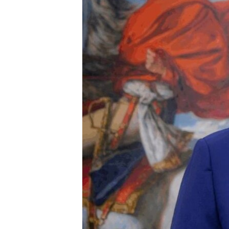
RADIO MARTÍ
ESPECIALES
MULTIMEDIA
ESPECIALES
EDITORIALES
LA REALIDAD DE LA VIVIENDA EN
CUBA
SER VIEJO EN CUBA
KENTU-CUBANO
LOS SANTOS DE HIALEAH
DESINFORMACIÓN RUSA EN
AMÉRICA LATINA
LA INVASIÓN DE RUSIA A UCRANIA