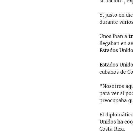
situación", ex
Y, justo en d
durante varios
Unos iban a
t
llegaban en av
Estados Unid
Estados Unido
cubanos de Co
"Nosotros aqu
para ver si p
preocupaba qu
El diplomátic
Unidos ha co
Costa Rica.