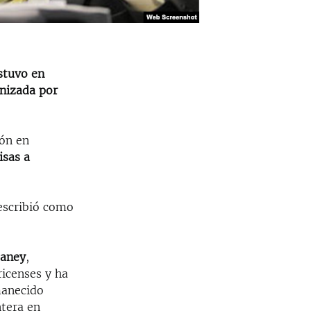
stuvo en
onizada por
ión en
isas a
scribió como
Haney
,
ricenses y ha
manecido
ntera en