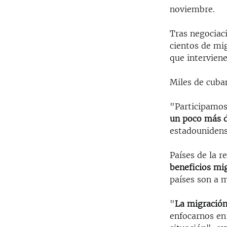
noviembre.
Tras negociaci
cientos de mi
que intervien
Miles de cub
"Participamos
un poco más d
estadounidens
Países de la 
beneficios mi
países son a 
"
La migració
enfocarnos en