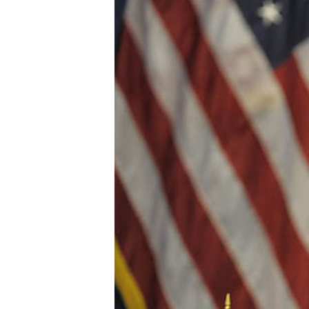
RADIO MARTÍ
ESPECIALES
MULTIMEDIA
ESPECIALES
EDITORIALES
LA REALIDAD DE LA VIVIENDA EN
CUBA
SER VIEJO EN CUBA
KENTU-CUBANO
LOS SANTOS DE HIALEAH
DESINFORMACIÓN RUSA EN
AMÉRICA LATINA
LA INVASIÓN DE RUSIA A UCRANIA