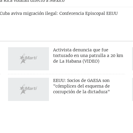
a Rica volarán directo a México
uba aviva migración ilegal: Conferencia Episcopal EEUU
Activista denuncia que fue
torturado en una patrulla a 20 km
de La Habana (VIDEO)
EEUU: Socios de GAESA son
"cómplices del esquema de
corrupción de la dictadura"
S
SÍGUENOS