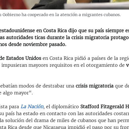
u Gobierno ha cooperado en la atención a migrantes cubanos.
estadounidense en Costa Rica dijo que su país siempre e
as autoridades ticas durante la crisis migratoria protag
nos desde noviembre pasado.
de Estados Unidos
en Costa Rica pidió a países de la reg
 impusieran mayores requisitos en el otorgamiento de
v
debatían modos de destrabar una
crisis migratoria
que de
e algo mayor".
ista para
La Nación
, el diplomático
Stafford Fitzgerald 
u país ha estado en contacto con las autoridades costar
la solución del drama de miles de cubanos que han per
sta Rica desde que Nicaragua impidió el paso por su fro