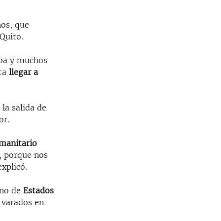
nos, que
Quito.
uba y muchos
sta
llegar a
 la salida de
or.
manitario
s, porque nos
xplicó.
rno de
Estados
s varados en