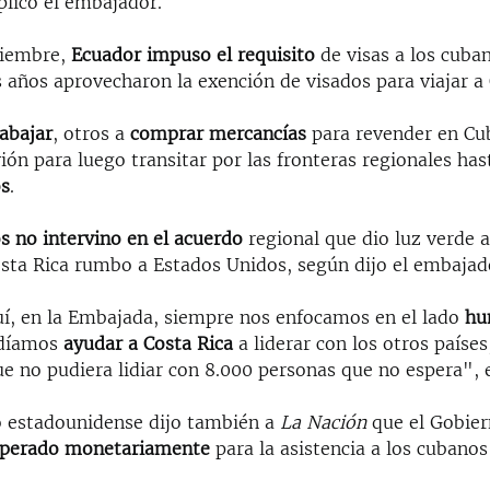
plicó el embajador.
iciembre,
Ecuador
impuso el requisito
de visas a los cuba
 años aprovecharon la exención de visados para viajar a 
rabajar
, otros a
comprar mercancías
para revender en C
ión para luego transitar por las fronteras regionales ha
os
.
s no intervino en el acuerdo
regional que dio luz verde a
sta Rica rumbo a Estados Unidos, según dijo el embajad
í, en la Embajada, siempre nos enfocamos en el lado
hu
odíamos
ayudar a Costa Rica
a liderar con los otros paíse
e no pudiera lidiar con 8.000 personas que no espera", e
o estadounidense dijo también a
La Nación
que el Gobie
operado monetariamente
para la asistencia a los cubano