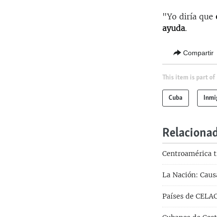
"Yo diría que
ayuda
.
Compartir
This item is part of
Cuba
Inmi
Relaciona
Centroamérica t
La Nación: Caus
Países de CELAC