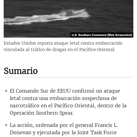
RADIO MARTÍ
ESPECIALES
MULTIMEDIA
ESPECIALES
EDITORIALES
LA REALIDAD DE LA VIVIENDA EN CUBA
Estados Unidos reporta ataque letal contra embarcación
vinculada al tráfico de drogas en el Pacífico Oriental.
SER VIEJO EN CUBA
SÍGUENOS
KENTU-CUBANO
Sumario
LOS SANTOS DE HIALEAH
DESINFORMACIÓN RUSA EN AMÉRICA LATINA
El Comando Sur de EEUU confirmó un ataque
LA INVASIÓN DE RUSIA A UCRANIA
letal contra una embarcación sospechosa de
narcotráfico en el Pacífico Oriental, dentro de la
Operación Southern Spear.
La acción, ordenada por el general Francis L.
Donovan y ejecutada por la Joint Task Force