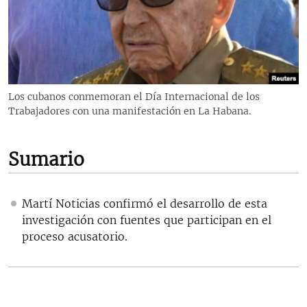
RADIO MARTÍ
ESPECIALES
MULTIMEDIA
ESPECIALES
EDITORIALES
LA REALIDAD DE LA VIVIENDA EN CUBA
Los cubanos conmemoran el Día Internacional de los
Trabajadores con una manifestación en La Habana.
SER VIEJO EN CUBA
SÍGUENOS
KENTU-CUBANO
Sumario
LOS SANTOS DE HIALEAH
DESINFORMACIÓN RUSA EN AMÉRICA LATINA
Martí Noticias confirmó el desarrollo de esta
LA INVASIÓN DE RUSIA A UCRANIA
investigación con fuentes que participan en el
proceso acusatorio.