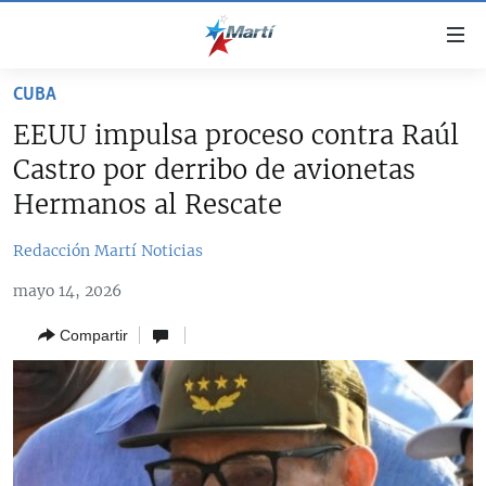
Enlaces
de
accesibilidad
CUBA
TITULARES
Ir
EEUU impulsa proceso contra Raúl
al
CUBA
Castro por derribo de avionetas
contenido
ESTADOS UNIDOS
principal
CUBA
Hermanos al Rescate
Ir
AMÉRICA LATINA
DERECHOS HUMANOS
ESTADOS UNIDOS
a
Redacción Martí Noticias
INMIGRACIÓN
la
#11JCUBA, 5 AÑOS DESPUÉS
AMÉRICA 250
mayo 14, 2026
navegación
MUNDO
INFORME DEL DEPARTAMENTO DE ESTADO DE EEUU
principal
SOBRE CUBA
Compartir
DEPORTES
Ir
a
ARTE Y ENTRETENIMIENTO
la
OPINIÓN GRÁFICA
búsqueda
AUDIOVISUALES MARTÍ