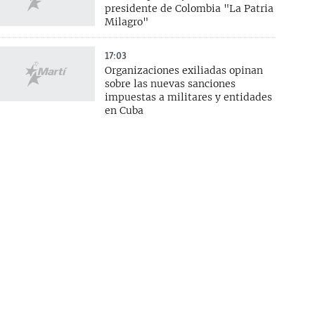
presidente de Colombia "La Patria
Milagro"
17:03
Organizaciones exiliadas opinan
sobre las nuevas sanciones
impuestas a militares y entidades
en Cuba
14:22
Senado aprueba proyecto de ley
Lindsey Graham de sanciones a
Rusia e Irán