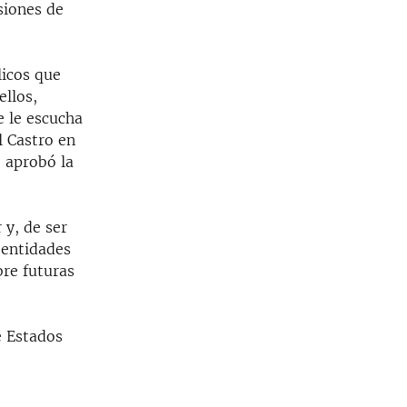
siones de
licos que
ellos,
e le escucha
l Castro en
 aprobó la
 y, de ser
 entidades
bre futuras
e Estados