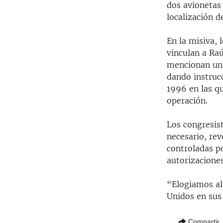
dos avionetas
localización d
En la misiva, 
vinculan a Raú
mencionan un
dando instrucc
1996 en las q
operación.
Los congresist
necesario, rev
controladas po
autorizaciones
“Elogiamos al
Unidos en sus 
Compartir