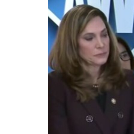
RADIO MARTÍ
ESPECIALES
MULTIMEDIA
ESPECIALES
EDITORIALES
LA REALIDAD DE LA VIVIENDA EN
CUBA
SER VIEJO EN CUBA
KENTU-CUBANO
LOS SANTOS DE HIALEAH
DESINFORMACIÓN RUSA EN
AMÉRICA LATINA
LA INVASIÓN DE RUSIA A UCRANIA