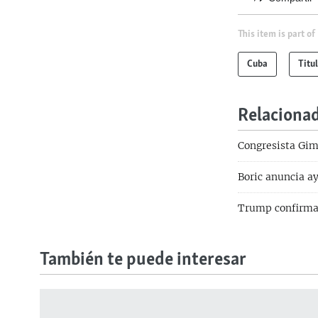
This item is part of
Cuba
Titu
Relaciona
Congresista Gim
Boric anuncia ay
Trump confirma 
También te puede interesar