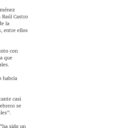
Giménez
 Raúl Castro
de la
 entre ellos
unto con
ia que
les.
o habría
rante casi
febrero se
les”.
"ha sido un