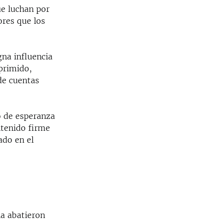
ue luchan por
ores que los
na influencia
primido,
 de cuentas
o de esperanza
ntenido firme
ado en el
na abatieron