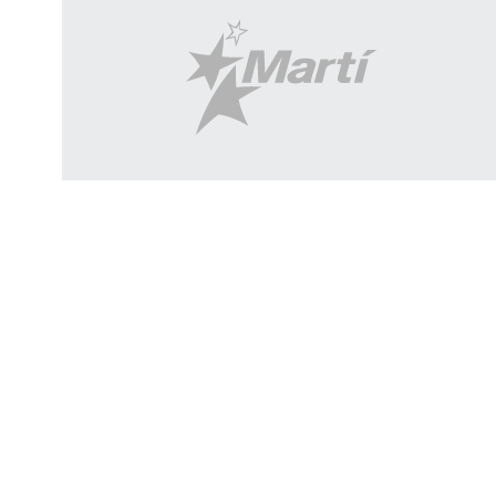
SÍGUENOS
11:47
"No hay escape" para Cuba, dice Rubio
a Axios y destaca la "paciencia y
persistencia"
Info Martí | Reportajes