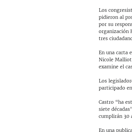
Los congresis
pidieron al p
por su respons
organización 
tres ciudadan
En una carta e
Nicole Malliot
examine el cas
Los legislado
participado e
Castro “ha es
siete décadas”
cumplirán 30 
En una public