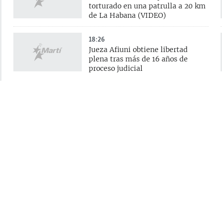
torturado en una patrulla a 20 km
de La Habana (VIDEO)
18:26
Jueza Afiuni obtiene libertad
plena tras más de 16 años de
proceso judicial
15:12
EEUU reconoce el apoyo de
Sheinbaum contra el
narcoterrorismo, pero advierte
que “más se debe hacer”