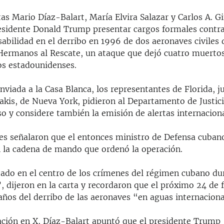
tas Mario Díaz-Balart, María Elvira Salazar y Carlos A. 
residente Donald Trump presentar cargos formales contra
abilidad en el derribo en 1996 de dos aeronaves civiles 
Hermanos al Rescate, un ataque que dejó cuatro muertos,
os estadounidenses.
nviada a la Casa Blanca, los representantes de Florida, j
akis, de Nueva York, pidieron al Departamento de Justic
o y considere también la emisión de alertas internaciona
res señalaron que el entonces ministro de Defensa cuban
n la cadena de mando que ordenó la operación.
tado en el centro de los crímenes del régimen cubano du
, dijeron en la carta y recordaron que el próximo 24 de 
años del derribo de las aeronaves “en aguas internaciona
ación en X, Díaz-Balart apuntó que el presidente Trump 