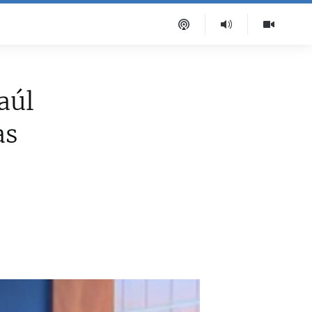
aúl
as