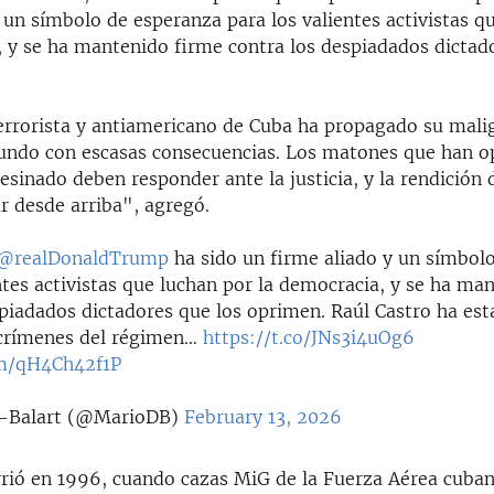
 un símbolo de esperanza para los valientes activistas q
, y se ha mantenido firme contra los despiadados dictad
errorista y antiamericano de Cuba ha propagado su malig
undo con escasas consecuencias. Los matones que han o
esinado deben responder ante la justicia, y la rendición
 desde arriba", agregó.
@realDonaldTrump
ha sido un firme aliado y un símbol
ntes activistas que luchan por la democracia, y se ha ma
piadados dictadores que los oprimen. Raúl Castro ha est
 crímenes del régimen…
https://t.co/JNs3i4uOg6
om/qH4Ch42f1P
-Balart (@MarioDB)
February 13, 2026
rrió en 1996, cuando cazas MiG de la Fuerza Aérea cuba