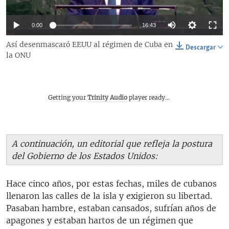
RADIO MARTÍ
Auto
ESPECIALES
0:00
16:43
132p
Así desenmascaró EEUU al régimen de Cuba en
MULTIMEDIA
ESPECIALES
Descargar
la ONU
220p
EDITORIALES
LA REALIDAD DE LA VIVIENDA EN CUBA
Auto
132p
220p
328p
328p
SER VIEJO EN CUBA
SÍGUENOS
Getting your
Trinity Audio
player ready...
440p
KENTU-CUBANO
440p
656p
656p
LOS SANTOS DE HIALEAH
DESINFORMACIÓN RUSA EN AMÉRICA LATINA
A continuación, un editorial que refleja la postura
del Gobierno de los Estados Unidos:
LA INVASIÓN DE RUSIA A UCRANIA
Hace cinco años, por estas fechas, miles de cubanos
llenaron las calles de la isla y exigieron su libertad.
Pasaban hambre, estaban cansados, sufrían años de
apagones y estaban hartos de un régimen que