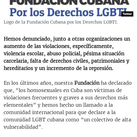
RADIO MARTÍ
ESPECIALES
Logo de la Fundación Cubana por los Derechos LGBTI.
MULTIMEDIA
ESPECIALES
EDITORIALES
Hemos denunciado, junto a otras organizaciones un
LA REALIDAD DE LA VIVIENDA EN CUBA
aumento de las violaciones, específicamente,
SER VIEJO EN CUBA
violencia escolar, abuso policial, pésima situación
SÍGUENOS
carcelaria, falta de derechos civiles, patrimoniales y
KENTU-CUBANO
hereditarios y un incremento de la represión.
LOS SANTOS DE HIALEAH
En los últimos años, nuestra
Fundación
ha declarado
DESINFORMACIÓN RUSA EN AMÉRICA LATINA
que, “los homosexuales en Cuba son víctimas de
LA INVASIÓN DE RUSIA A UCRANIA
violaciones frecuentes y graves a sus derechos más
elementales” y hemos hecho un llamado a la
comunidad internacional para que declare a la
comunidad LGBT cubana como “un colectivo de alta
vulnerabilidad”.