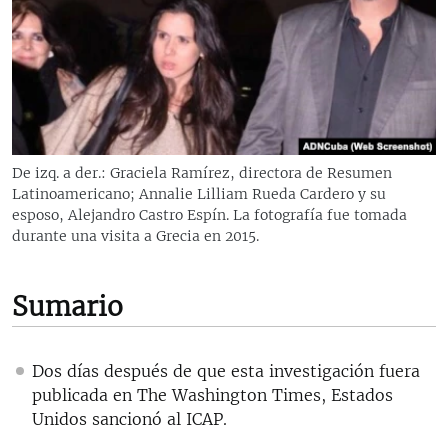
RADIO MARTÍ
ESPECIALES
MULTIMEDIA
ESPECIALES
EDITORIALES
LA REALIDAD DE LA VIVIENDA EN CUBA
SER VIEJO EN CUBA
De izq. a der.: Graciela Ramírez, directora de Resumen
SÍGUENOS
Latinoamericano; Annalie Lilliam Rueda Cardero y su
KENTU-CUBANO
esposo, Alejandro Castro Espín. La fotografía fue tomada
LOS SANTOS DE HIALEAH
durante una visita a Grecia en 2015.
DESINFORMACIÓN RUSA EN AMÉRICA LATINA
Sumario
LA INVASIÓN DE RUSIA A UCRANIA
Dos días después de que esta investigación fuera
publicada en The Washington Times, Estados
Unidos sancionó al ICAP.