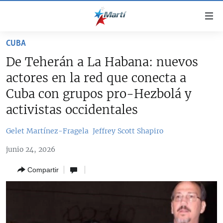
Enlaces
de
accesibilidad
CUBA
TITULARES
Ir
De Teherán a La Habana: nuevos
al
CUBA
actores en la red que conecta a
contenido
ESTADOS UNIDOS
principal
CUBA
Cuba con grupos pro-Hezbolá y
Ir
AMÉRICA LATINA
activistas occidentales
DERECHOS HUMANOS
ESTADOS UNIDOS
a
INMIGRACIÓN
la
#11JCUBA, 5 AÑOS DESPUÉS
AMÉRICA 250
Gelet Martínez-Fragela
Jeffrey Scott Shapiro
navegación
MUNDO
INFORME DEL DEPARTAMENTO DE ESTADO DE EEUU
principal
junio 24, 2026
SOBRE CUBA
DEPORTES
Ir
Compartir
a
ARTE Y ENTRETENIMIENTO
la
OPINIÓN GRÁFICA
búsqueda
AUDIOVISUALES MARTÍ