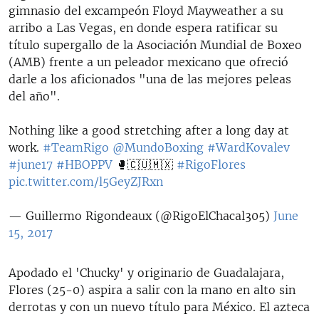
gimnasio del excampeón Floyd Mayweather a su
arribo a Las Vegas, en donde espera ratificar su
título supergallo de la Asociación Mundial de Boxeo
(AMB) frente a un peleador mexicano que ofreció
darle a los aficionados "una de las mejores peleas
del año".
Nothing like a good stretching after a long day at
work.
#TeamRigo
@MundoBoxing
#WardKovalev
#june17
#HBOPPV
🥊🇨🇺🇲🇽
#RigoFlores
pic.twitter.com/l5GeyZJRxn
— Guillermo Rigondeaux (@RigoElChacal305)
June
15, 2017
Apodado el 'Chucky' y originario de Guadalajara,
Flores (25-0) aspira a salir con la mano en alto sin
derrotas y con un nuevo título para México. El azteca