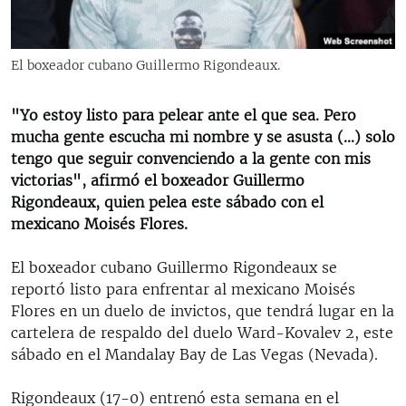
RADIO MARTÍ
ESPECIALES
El boxeador cubano Guillermo Rigondeaux.
MULTIMEDIA
ESPECIALES
EDITORIALES
"Yo estoy listo para pelear ante el que sea. Pero
LA REALIDAD DE LA VIVIENDA EN CUBA
mucha gente escucha mi nombre y se asusta (...) solo
SER VIEJO EN CUBA
tengo que seguir convenciendo a la gente con mis
SÍGUENOS
victorias", afirmó el boxeador Guillermo
KENTU-CUBANO
Rigondeaux, quien pelea este sábado con el
LOS SANTOS DE HIALEAH
mexicano Moisés Flores.
DESINFORMACIÓN RUSA EN AMÉRICA LATINA
El boxeador cubano Guillermo Rigondeaux se
LA INVASIÓN DE RUSIA A UCRANIA
reportó listo para enfrentar al mexicano Moisés
Flores en un duelo de invictos, que tendrá lugar en la
cartelera de respaldo del duelo Ward-Kovalev 2, este
sábado en el Mandalay Bay de Las Vegas (Nevada).
Rigondeaux (17-0) entrenó esta semana en el