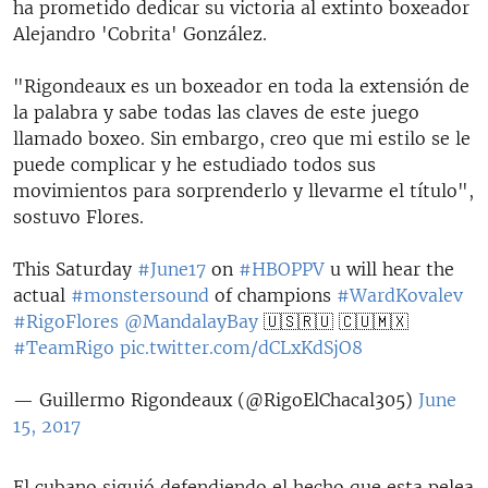
ha prometido dedicar su victoria al extinto boxeador
Alejandro 'Cobrita' González.
"Rigondeaux es un boxeador en toda la extensión de
la palabra y sabe todas las claves de este juego
llamado boxeo. Sin embargo, creo que mi estilo se le
puede complicar y he estudiado todos sus
movimientos para sorprenderlo y llevarme el título",
sostuvo Flores.
This Saturday
#June17
on
#HBOPPV
u will hear the
actual
#monstersound
of champions
#WardKovalev
#RigoFlores
@MandalayBay
🇺🇸🇷🇺 🇨🇺🇲🇽
#TeamRigo
pic.twitter.com/dCLxKdSjO8
— Guillermo Rigondeaux (@RigoElChacal305)
June
15, 2017
El cubano siguió defendiendo el hecho que esta pelea