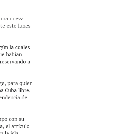
 una nueva
te este lunes
.
gún la cuales
que habían
preservando a
ge, para quien
a Cuba libre.
endencia de
mpo con su
, el artículo
 la isla.