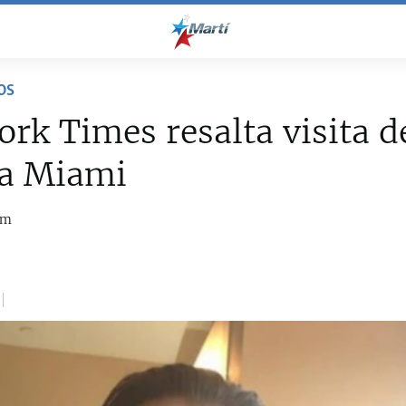
OS
rk Times resalta visita d
 a Miami
om