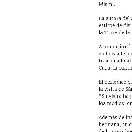
Miami.
La autora del 
estirpe de dis
la Torre de la
A propósito de
en la isla le 
traicionado al
Cuba, la cultu
El periódico c
la visita de S
“Su visita ha
los medios, en
Además de ind
hermana, su cu
dedica una bue