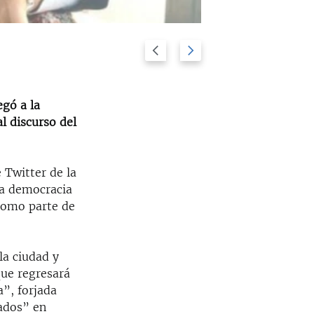
Previous
Next
Yoani junto a 
2/31
slide
slide
egó a la
l discurso del
 Twitter de la
la democracia
 como parte de
la ciudad y
que regresará
a”, forjada
zados” en