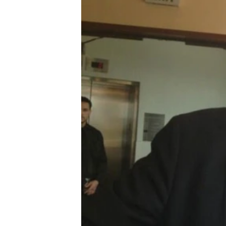
RADIO MARTÍ
ESPECIALES
MULTIMEDIA
ESPECIALES
EDITORIALES
LA REALIDAD DE LA VIVIENDA EN
CUBA
SER VIEJO EN CUBA
KENTU-CUBANO
LOS SANTOS DE HIALEAH
DESINFORMACIÓN RUSA EN
AMÉRICA LATINA
LA INVASIÓN DE RUSIA A UCRANIA