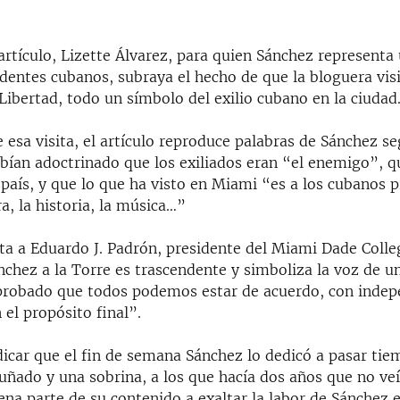
artículo, Lizette Álvarez, para quien Sánchez representa
identes cubanos, subraya el hecho de que la bloguera visi
 Libertad, todo un símbolo del exilio cubano en la ciudad
 esa visita, el artículo reproduce palabras de Sánchez se
habían adoctrinado que los exiliados eran “el enemigo”, 
 país, y que lo que ha visto en Miami “es a los cubanos 
ra, la historia, la música…”
ita a Eduardo J. Padrón, presidente del Miami Dade Colle
ánchez a la Torre es trascendente y simboliza la voz de un
 probado que todos podemos estar de acuerdo, con indep
 el propósito final”.
icar que el fin de semana Sánchez lo dedicó a pasar tie
ñado y una sobrina, a los que hacía dos años que no veía
na parte de su contenido a exaltar la labor de Sánchez en