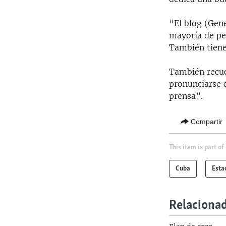
“El blog (Gene
mayoría de per
También tiene
También recue
pronunciarse c
prensa”.
Compartir
This item is part of
Cuba
Esta
Relaciona