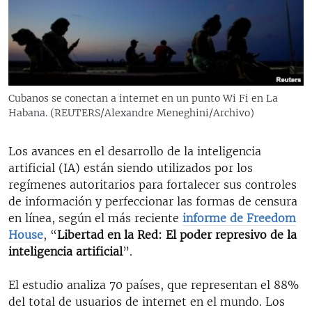
RADIO MARTÍ
ESPECIALES
MULTIMEDIA
ESPECIALES
EDITORIALES
LA REALIDAD DE LA VIVIENDA EN CUBA
Cubanos se conectan a internet en un punto Wi Fi en La
Habana. (REUTERS/Alexandre Meneghini/Archivo)
SER VIEJO EN CUBA
SÍGUENOS
KENTU-CUBANO
Los avances en el desarrollo de la inteligencia
LOS SANTOS DE HIALEAH
artificial (IA) están siendo utilizados por los
regímenes autoritarios para fortalecer sus controles
DESINFORMACIÓN RUSA EN AMÉRICA LATINA
de información y perfeccionar las formas de censura
LA INVASIÓN DE RUSIA A UCRANIA
en línea, según el más reciente
informe de Freedom
House
, “
Libertad en la Red: El poder represivo de la
inteligencia artificial
”.
El estudio analiza 70 países, que representan el 88%
del total de usuarios de internet en el mundo. Los