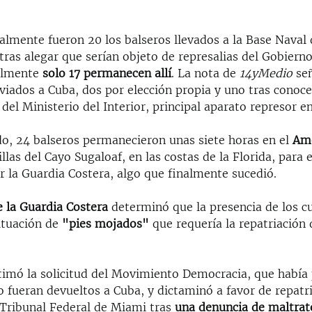
almente fueron 20 los balseros llevados a la Base Naval 
ras alegar que serían objeto de represalias del Gobierno
ualmente
solo 17 permanecen allí
. La nota de
14yMedio
señ
viados a Cuba, dos por elección propia y uno tras conoc
el Ministerio del Interior, principal aparato represor en 
do, 24 balseros permanecieron unas siete horas en el
Ame
illas del Cayo Sugaloaf, en las costas de la Florida, para e
r la Guardia Costera, algo que finalmente sucedió.
de la Guardia Costera
determinó que la presencia de los c
situación de
"pies mojados"
que requería la repatriación 
timó la solicitud del Movimiento Democracia, que había
o fueran devueltos a Cuba, y dictaminó a favor de repatri
l Tribunal Federal de Miami tras
una denuncia de maltrat