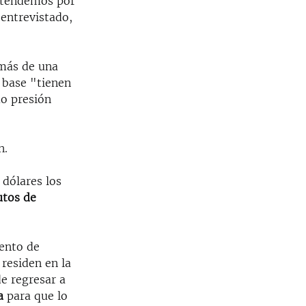
ntendemos por
 entrevistado,
 más de una
 base "tienen
mo presión
n.
 dólares los
utos de
ento de
residen en la
de regresar a
a
para que lo