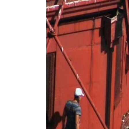
RADIO MARTÍ
ESPECIALES
MULTIMEDIA
ESPECIALES
EDITORIALES
LA REALIDAD DE LA VIVIENDA EN
CUBA
SER VIEJO EN CUBA
KENTU-CUBANO
LOS SANTOS DE HIALEAH
DESINFORMACIÓN RUSA EN
AMÉRICA LATINA
LA INVASIÓN DE RUSIA A UCRANIA