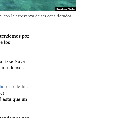
da, con la esperanza de ser considerados
ntendemos por
e los
la Base Naval
dounidenses
io
uno de los
der
 h
asta que un