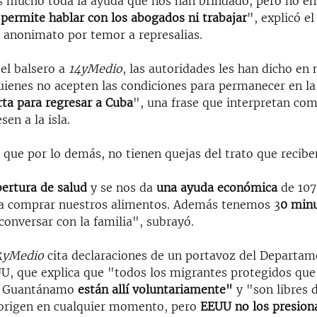
 mucho toda la ayuda que nos han brindado, pero no e
 permite hablar con los abogados ni trabajar
", explicó el
l anonimato por temor a represalias.
 el balsero a
14yMedio
, las autoridades les han dicho en
uienes no acepten las condiciones para permanecer en la
rta para regresar a Cuba
", una frase que interpretan co
sen a la isla.
o que por lo demás, no tienen quejas del trato que recibe
bertura de salud
y se nos da
una ayuda económica
de 107
a comprar nuestros alimentos. Además tenemos 3
0 min
conversar con la familia", subrayó.
4yMedio
cita declaraciones de un portavoz del Departam
U, que explica que "todos los migrantes protegidos que 
e Guantánamo
están allí voluntariamente"
y "son libres 
 origen en cualquier momento, pero
EEUU no los presion