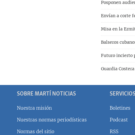
Posponen audien
Envían a corte f
Misa en la Ermit
Balseros cubano
Futuro incierto 
Guardia Costera
SOBRE MARTÍ NOTICIAS
SERVICIO
Nuestra misión
Boletines
Nuestras normas periodísticas
Podcast
SÍGUENOS
Normas del sitio
RSS