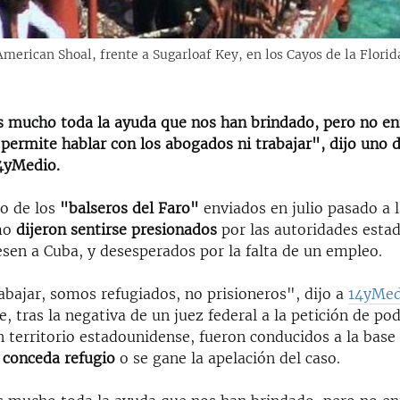
American Shoal, frente a Sugarloaf Key, en los Cayos de la Flori
 mucho toda la ayuda que nos han brindado, pero no e
permite hablar con los abogados ni trabajar", dijo uno d
4yMedio.
po de los
"balseros del Faro"
enviados en julio pasado a 
mo
dijeron sentirse presionados
por las autoridades esta
esen a Cuba, y desesperados por la falta de un empleo.
bajar, somos refugiados, no prisioneros", dijo a
14yMed
e, tras la negativa de un juez federal a la petición de po
 territorio estadounidense, fueron conducidos a la base
s conceda refugio
o se gane la apelación del caso.