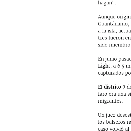
hagan".
Aunque origin
Guantánamo, t
a la isla, act
tres fueron en
sido miembro d
En junio pasa
Light
, a 6.5 m
capturados po
El
distrito 7 
faro era una 
migrantes.
Un juez deses
los balseros n
caso volvió a