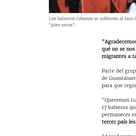
Los balseros cubanos se subieron al faro 
"pies secos".
"Agradecemos
qué no se nos 
migrantes a 1
Parte del gru
de Guantána
para que regr
"Queremos tra
17 balseros qu
permanecer en
tercer país le