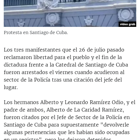
RADIO MARTÍ
ESPECIALES
MULTIMEDIA
ESPECIALES
Protesta en Santiago de Cuba.
EDITORIALES
LA REALIDAD DE LA VIVIENDA EN CUBA
Los tres manifestantes que el 26 de julio pasado
SER VIEJO EN CUBA
SÍGUENOS
reclamaron libertad para el pueblo y el fin de la
KENTU-CUBANO
dictadura frente a la Catedral de Santiago de Cuba
fueron arrestados el viernes cuando acudieron al
LOS SANTOS DE HIALEAH
sector de la Policía tras una citación del jefe del
DESINFORMACIÓN RUSA EN AMÉRICA LATINA
lugar.
LA INVASIÓN DE RUSIA A UCRANIA
Los hermanos Alberto y Leonardo Ramírez Odio, y el
padre de ambos, Alberto de La Caridad Ramírez,
fueron citados por el Jefe de Sector de la Policía en
Santiago de Cuba para supuestamente "devolverle
algunas pertenencias que les habian sido ocupadas
en un registro", pero los dejaron detenidos,