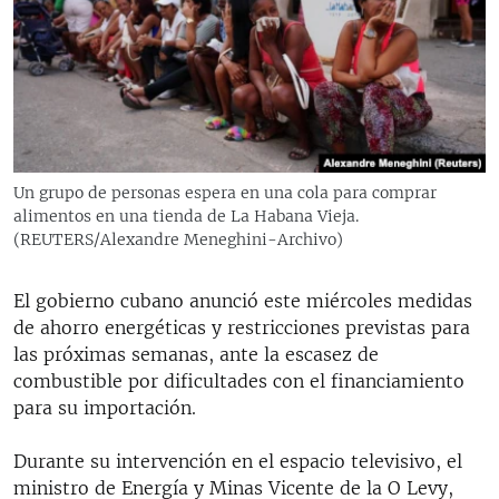
RADIO MARTÍ
ESPECIALES
MULTIMEDIA
ESPECIALES
EDITORIALES
LA REALIDAD DE LA VIVIENDA EN CUBA
SER VIEJO EN CUBA
Un grupo de personas espera en una cola para comprar
SÍGUENOS
alimentos en una tienda de La Habana Vieja.
KENTU-CUBANO
(REUTERS/Alexandre Meneghini-Archivo)
LOS SANTOS DE HIALEAH
El gobierno cubano anunció este miércoles medidas
DESINFORMACIÓN RUSA EN AMÉRICA LATINA
de ahorro energéticas y restricciones previstas para
LA INVASIÓN DE RUSIA A UCRANIA
las próximas semanas, ante la escasez de
combustible por dificultades con el financiamiento
para su importación.
Durante su intervención en el espacio televisivo, el
ministro de Energía y Minas Vicente de la O Levy,