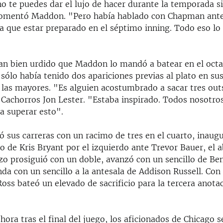
o te puedes dar el lujo de hacer durante la temporada s
comentó Maddon. "Pero había hablado con Chapman antes
ía que estar preparado en el séptimo inning. Todo eso l
an bien urdido que Maddon lo mandó a batear en el octa
sólo había tenido dos apariciones previas al plato en sus
 las mayores. "Es alguien acostumbrado a sacar tres outs
s Cachorros Jon Lester. "Estaba inspirado. Todos nosotr
a superar esto".
ó sus carreras con un racimo de tres en el cuarto, inaug
io de Kris Bryant por el izquierdo ante Trevor Bauer, el 
zo prosiguió con un doble, avanzó con un sencillo de Ben
da con un sencillo a la antesala de Addison Russell. Con 
Ross bateó un elevado de sacrificio para la tercera anotac
ora tras el final del juego, los aficionados de Chicago s