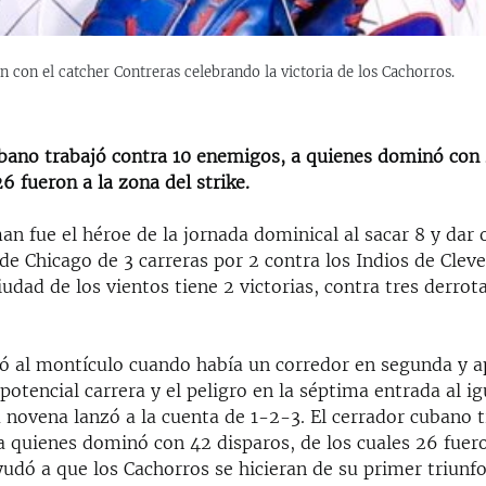
n con el catcher Contreras celebrando la victoria de los Cachorros.
ubano trabajó contra 10 enemigos, a quienes dominó con 
26 fueron a la zona del strike.
n fue el héroe de la jornada dominical al sacar 8 y dar o
de Chicago de 3 carreras por 2 contra los Indios de Cleve
iudad de los vientos tiene 2 victorias, contra tres derrot
 al montículo cuando había un corredor en segunda y a
 potencial carrera y el peligro en la séptima entrada al ig
a novena lanzó a la cuenta de 1-2-3. El cerrador cubano 
a quienes dominó con 42 disparos, de los cuales 26 fuero
ayudó a que los Cachorros se hicieran de su primer triunf