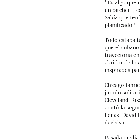
"Es algo que n
un pitcher", 
Sabía que ten
planificado".
Todo estaba t
que el cubano 
trayectoria en
abridor de lo
inspirados par
Chicago fabric
jonrón solitar
Cleveland. Riz
anotó la segun
llenas, David 
decisiva.
Pasada media h