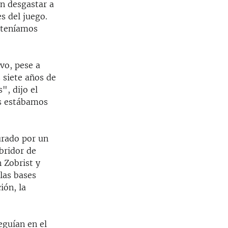
in desgastar a
 del juego.
o teníamos
vo, pese a
 siete años de
", dijo el
os estábamos
urado por un
abridor de
 Zobrist y
las bases
ión, la
eguían en el