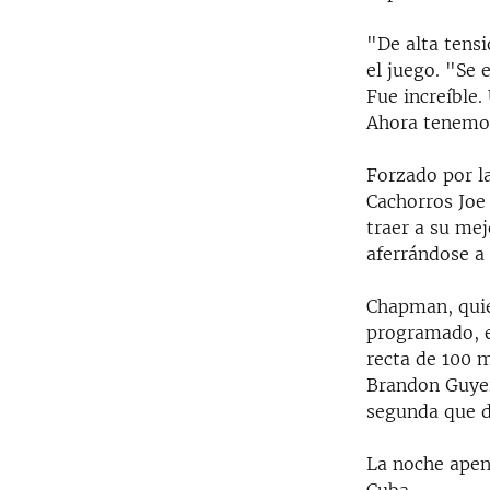
"De alta tensi
el juego. "Se 
Fue increíble.
Ahora tenemos
Forzado por l
Cachorros Joe 
traer a su mej
aferrándose a
Chapman, quie
programado, e
recta de 100 
Brandon Guyer
segunda que de
La noche apen