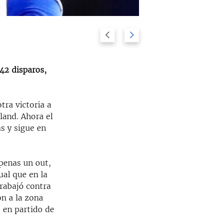
Previous
Next
El rostro de la 
2/6
slide
slide
42 disparos,
tra victoria a
land. Ahora el
as y sigue en
penas un out,
ual que en la
trabajó contra
n a la zona
o en partido de