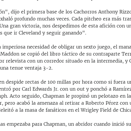
ón", dijo el primera base de los Cachorros Anthony Rizzo
exhaló profundo muchas veces. Cada pitcheo era más tras
 Una gran victoria, nos despedimos de esta afición con un
 que ir Cleveland y seguir ganando".
a imperiosa necesidad de obligar un sexto juego, el mana
Maddon se copió del libro táctico de su contraparte Ter
or relevista con un corredor situado en la intermedia, y
 una tenue ventaja 3-2.
n despide rectas de 100 millas por hora como si fuera u
ntró por Carl Edwards Jr. con un out y ponchó a Ramír
mph. Acto seguido, Chapman le propinó un pelotazo en la
, pero acabó la amenaza al retirar a Roberto Pérez con
leitó a la masa de fanáticos en el Wrigley Field de Chic
as empezaba para Chapman, un abridor cuando inició su