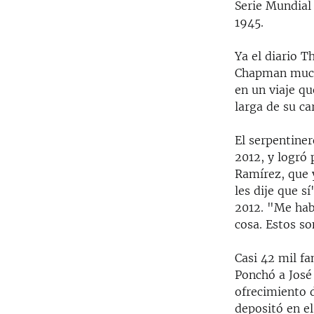
Serie Mundial 
1945.
Ya el diario 
Chapman mucho
en un viaje q
larga de su ca
El serpentiner
2012, y logró 
Ramírez, que 
les dije que 
2012. "Me hab
cosa. Estos s
Casi 42 mil fa
Ponchó a José
ofrecimiento d
depositó en el