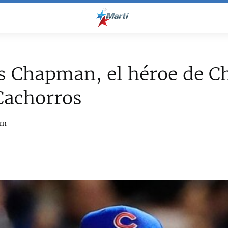
s Chapman, el héroe de C
Cachorros
om