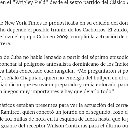
en el "Wrigley Field" desde el sexto partido del Clásico
The New York Times lo pronosticaba en su edición del do
 depende el posible triunfo de los Cachorros. El zurdo
ue hizo el equipo Cuba en 2009, cumplió la actuación de 
rrera.
o de Cuba no había lanzado a partir del séptimo episodi
ponchar al peligroso antesalista dominicano de los Indios
ya había conectado cuadrangular. “Me preguntaron si po
sí", señaló Chapman, quien no emergía del bullpen en el 
ían dicho que estuviera preparado y tenía enfocado para
on juegos muy importantes y hay que dejarlo todo".
náticos estaban presentes para ver la actuación del cerr
 Ramírez, quien conectó un jonrón en el segundo, rozó d
e 101 millas de hora en la esquina de fuera hasta que la 
 guante del receptor Willson Contreras para el último ou