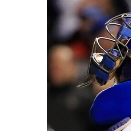
RADIO MARTÍ
ESPECIALES
MULTIMEDIA
ESPECIALES
EDITORIALES
LA REALIDAD DE LA VIVIENDA EN
CUBA
SER VIEJO EN CUBA
KENTU-CUBANO
LOS SANTOS DE HIALEAH
DESINFORMACIÓN RUSA EN
AMÉRICA LATINA
LA INVASIÓN DE RUSIA A UCRANIA