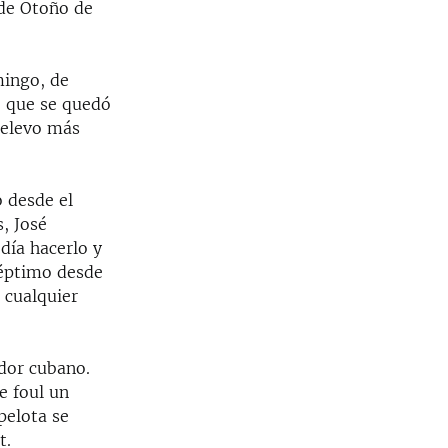
 de Otoño de
mingo, de
, que se quedó
relevo más
o desde el
, José
día hacerlo y
séptimo desde
 cualquier
ador cubano.
e foul un
pelota se
t.