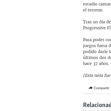
estadio cantan
el terreno.
Tras un día d
Progressive Fi
Para poder co
juegos fuera d
podido darle l
últimos dos du
hace 37 años.
[Esta nota fu
Compartir
Relaciona