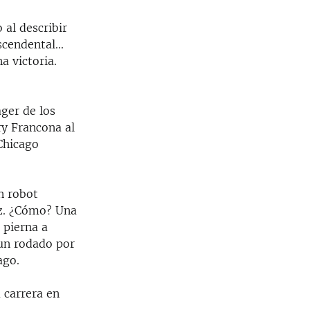
 al describir
cendental...
a victoria.
ger de los
ry Francona al
 Chicago
n robot
ez. ¿Cómo? Una
 pierna a
 un rodado por
ago.
 carrera en