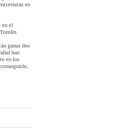
entrevistas en
 en el
 Tomlin.
rán ganar dos
ndial han
te en los
 conseguirlo,