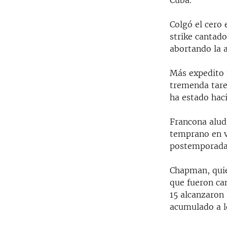
Cuba.
Colgó el cero 
strike cantado
abortando la a
Más expedito f
tremenda tare
ha estado hac
Francona alud
temprano en v
postemporada.
Chapman, quie
que fueron can
15 alcanzaron
acumulado a lo