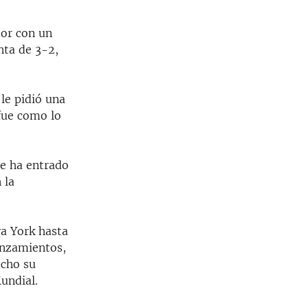
dor con un
nta de 3-2,
 le pidió una
fue como lo
ue ha entrado
 la
a York hasta
anzamientos,
ocho su
undial.