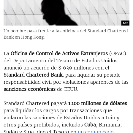
RADIO MARTÍ
ESPECIALES
MULTIMEDIA
ESPECIALES
Un hombre pasa frente a las oficinas del Standard Chartered
EDITORIALES
Bank en Hong Kong.
LA REALIDAD DE LA VIVIENDA EN CUBA
SER VIEJO EN CUBA
La
Oficina de Control de Activos Extranjeros
(OFAC)
SÍGUENOS
KENTU-CUBANO
del Departamento del Tesoro de Estados Unidos
anunció un acuerdo de $ 639 millones con el
LOS SANTOS DE HIALEAH
Standard Chartered Bank
, para liquidar su posible
DESINFORMACIÓN RUSA EN AMÉRICA LATINA
responsabilidad civil por violaciones aparentes de las
sanciones económicas
de EEUU.
LA INVASIÓN DE RUSIA A UCRANIA
Standard Chartered pagará
1.100 millones de dólares
para liquidar los cargos por transacciones que
violaron las sanciones de Estados Unidos a Irán y
otros países prohibidos, incluidos
Cuba
, Birmania,
Sudán y Siria, dijo el Tesoro en
un comunicado
.