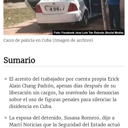
RADIO MARTÍ
ESPECIALES
MULTIMEDIA
ESPECIALES
EDITORIALES
LA REALIDAD DE LA VIVIENDA EN CUBA
Carro de policía en Cuba (Imagen de archivo)
SER VIEJO EN CUBA
SÍGUENOS
KENTU-CUBANO
Sumario
LOS SANTOS DE HIALEAH
DESINFORMACIÓN RUSA EN AMÉRICA LATINA
El arresto del trabajador por cuenta propia Erick
Alain Chang Padrón, apenas días después de su
LA INVASIÓN DE RUSIA A UCRANIA
liberación sin cargos, ha reavivado las denuncias
sobre el uso de figuras penales para silenciar la
disidencia en Cuba.
La esposa del detenido, Susana Romero, dijo a
Martí Noticias que la Seguridad del Estado actuó