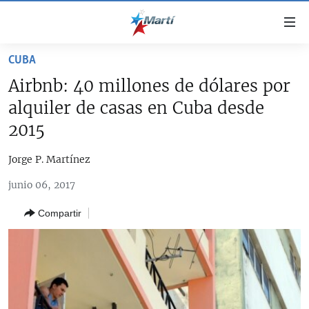
Enlaces
de
accesibilidad
CUBA
TITULARES
Ir
Airbnb: 40 millones de dólares por
al
CUBA
alquiler de casas en Cuba desde
contenido
ESTADOS UNIDOS
principal
CUBA
2015
Ir
AMÉRICA LATINA
DERECHOS HUMANOS
ESTADOS UNIDOS
a
Jorge P. Martínez
INMIGRACIÓN
la
#11JCUBA, 5 AÑOS DESPUÉS
AMÉRICA 250
junio 06, 2017
navegación
MUNDO
INFORME DEL DEPARTAMENTO DE ESTADO DE EEUU
principal
SOBRE CUBA
Compartir
DEPORTES
Ir
a
ARTE Y ENTRETENIMIENTO
la
OPINIÓN GRÁFICA
búsqueda
AUDIOVISUALES MARTÍ