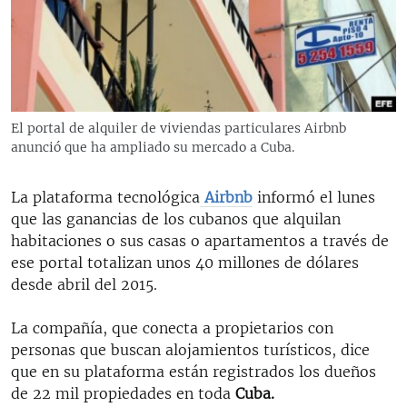
RADIO MARTÍ
ESPECIALES
MULTIMEDIA
ESPECIALES
EDITORIALES
LA REALIDAD DE LA VIVIENDA EN CUBA
El portal de alquiler de viviendas particulares Airbnb
anunció que ha ampliado su mercado a Cuba.
SER VIEJO EN CUBA
SÍGUENOS
KENTU-CUBANO
La plataforma tecnológica
Airbnb
informó el lunes
LOS SANTOS DE HIALEAH
que las ganancias de los cubanos que alquilan
habitaciones o sus casas o apartamentos a través de
DESINFORMACIÓN RUSA EN AMÉRICA LATINA
ese portal totalizan unos 40 millones de dólares
LA INVASIÓN DE RUSIA A UCRANIA
desde abril del 2015.
La compañía, que conecta a propietarios con
personas que buscan alojamientos turísticos, dice
que en su plataforma están registrados los dueños
de 22 mil propiedades en toda
Cuba.